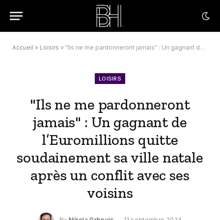
Accueil
»
Loisirs
»
"Ils ne me pardonneront jamais" : Un gagnant de l’Euromillions quitte soudainement sa ville natale après un conflit avec ses voisins
LOISIRS
"Ils ne me pardonneront
jamais" : Un gagnant de
l’Euromillions quitte
soudainement sa ville natale
après un conflit avec ses
voisins
By
Nikola Grbovic
11 septembre 2024