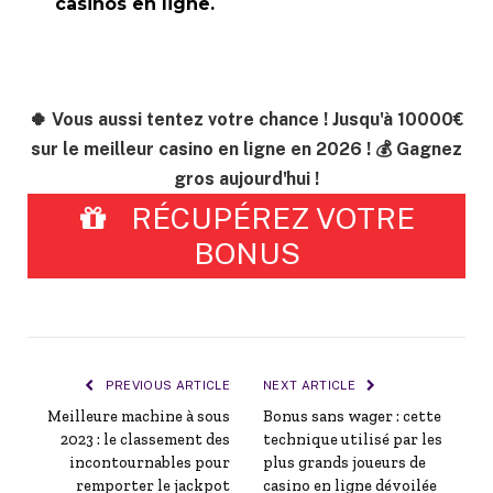
casinos en ligne.
🍀 Vous aussi tentez votre chance ! Jusqu'à 10000€
sur le meilleur casino en ligne en 2026 ! 💰 Gagnez
gros aujourd'hui !
RÉCUPÉREZ VOTRE
BONUS
PREVIOUS ARTICLE
NEXT ARTICLE
Meilleure machine à sous
Bonus sans wager : cette
2023 : le classement des
technique utilisé par les
incontournables pour
plus grands joueurs de
remporter le jackpot
casino en ligne dévoilée