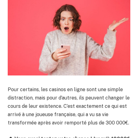
Pour certains, les casinos en ligne sont une simple
distraction, mais pour d’autres, ils peuvent changer le
cours de leur existence. C’est exactement ce qui est
arrivé à une joueuse française, qui a vu sa vie
transformée après avoir remporté plus de 300 000€.