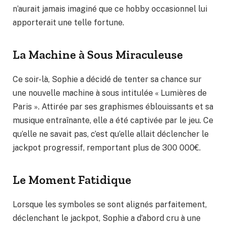
n’aurait jamais imaginé que ce hobby occasionnel lui
apporterait une telle fortune.
La Machine à Sous Miraculeuse
Ce soir-là, Sophie a décidé de tenter sa chance sur
une nouvelle machine à sous intitulée « Lumières de
Paris ». Attirée par ses graphismes éblouissants et sa
musique entraînante, elle a été captivée par le jeu. Ce
qu’elle ne savait pas, c’est qu’elle allait déclencher le
jackpot progressif, remportant plus de 300 000€.
Le Moment Fatidique
Lorsque les symboles se sont alignés parfaitement,
déclenchant le jackpot, Sophie a d’abord cru à une