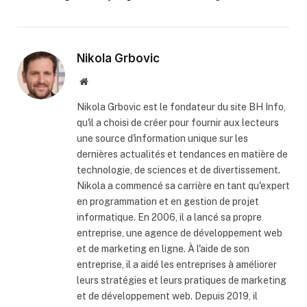
Nikola Grbovic
Website
Nikola Grbovic est le fondateur du site BH Info,
qu'il a choisi de créer pour fournir aux lecteurs
une source d'information unique sur les
dernières actualités et tendances en matière de
technologie, de sciences et de divertissement.
Nikola a commencé sa carrière en tant qu'expert
en programmation et en gestion de projet
informatique. En 2006, il a lancé sa propre
entreprise, une agence de développement web
et de marketing en ligne. À l'aide de son
entreprise, il a aidé les entreprises à améliorer
leurs stratégies et leurs pratiques de marketing
et de développement web. Depuis 2019, il