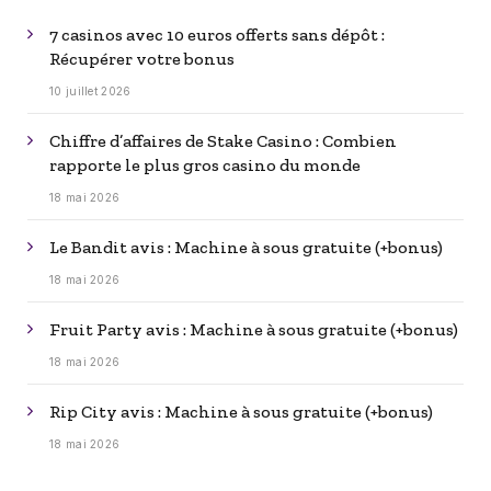
7 casinos avec 10 euros offerts sans dépôt :
Récupérer votre bonus
10 juillet 2026
Chiffre d’affaires de Stake Casino : Combien
rapporte le plus gros casino du monde
18 mai 2026
Le Bandit avis : Machine à sous gratuite (+bonus)
18 mai 2026
Fruit Party avis : Machine à sous gratuite (+bonus)
18 mai 2026
Rip City avis : Machine à sous gratuite (+bonus)
18 mai 2026