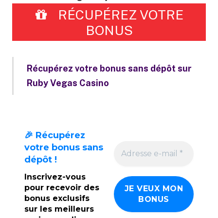
RÉCUPÉREZ VOTRE
BONUS
Récupérez votre bonus sans dépôt sur
Ruby Vegas Casino
🎉 Récupérez
votre bonus sans
dépôt !
Inscrivez-vous
pour recevoir des
bonus exclusifs
sur les meilleurs