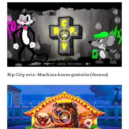
Rip City avis : Machine à sous gratuite (+bonus)