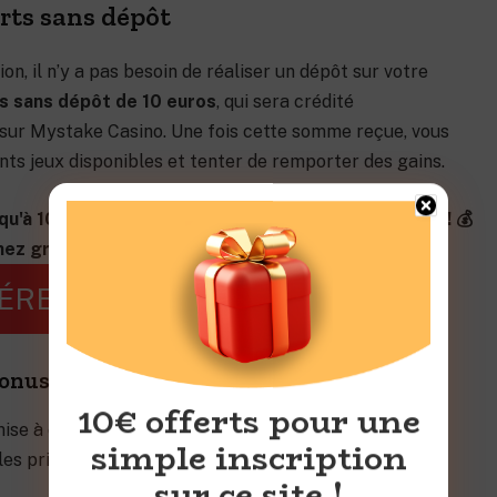
ferts sans dépôt
n, il n’y a pas besoin de réaliser un dépôt sur votre
s sans dépôt de 10 euros
, qui sera crédité
sur Mystake Casino. Une fois cette somme reçue, vous
ents jeux disponibles et tenter de remporter des gains.
qu'à 10000€ sur le meilleur casino en ligne en 2026 ! 💰
ez gros aujourd'hui !
ÉREZ VOTRE BONUS
bonus
10€ offerts pour une
se à certaines conditions qu’il convient de respecter
simple inscription
les principales règles à connaître :
sur ce site !