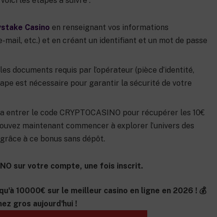
voici les étapes à suivre :
ystake Casino
en renseignant vos informations
mail, etc.) et en créant un identifiant et un mot de passe
es documents requis par l’opérateur (pièce d’identité,
 étape est nécessaire pour garantir la sécurité de votre
udra entrer le code CRYPTOCASINO pour récupérer les 10€
 pouvez maintenant commencer à explorer l’univers des
 grâce à ce bonus sans dépôt.
 sur votre compte, une fois inscrit.
qu'à 10000€ sur le meilleur casino en ligne en 2026 ! 💰
ez gros aujourd'hui !