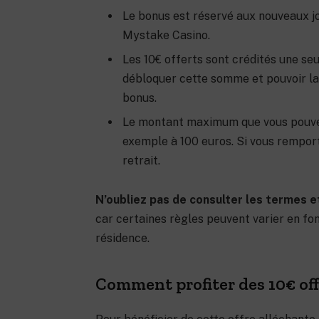
Le bonus est réservé aux nouveaux j
Mystake Casino.
Les 10€ offerts sont crédités une se
débloquer cette somme et pouvoir la 
bonus.
Le montant maximum que vous pouvez
exemple à 100 euros. Si vous remporte
retrait.
N’oubliez pas de consulter les termes et
car certaines règles peuvent varier en fo
résidence.
Comment profiter des 10€ off