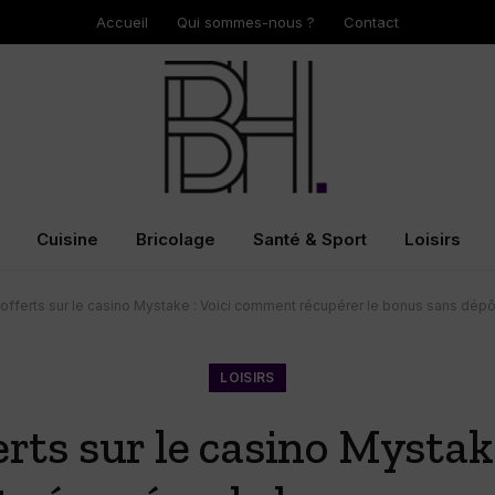
Accueil
Qui sommes-nous ?
Contact
Cuisine
Bricolage
Santé & Sport
Loisirs
 offerts sur le casino Mystake : Voici comment récupérer le bonus sans dépôt
LOISIRS
erts sur le casino Mystake