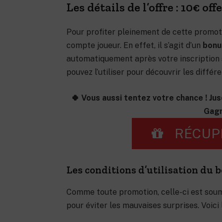
Les détails de l’offre : 10€ of
Pour profiter pleinement de cette promotio
compte joueur. En effet, il s’agit d’un
bonu
automatiquement après votre inscription 
pouvez l’utiliser pour découvrir les différ
🍀 Vous aussi tentez votre chance ! Jus
Gagn
RÉCUP
Les conditions d’utilisation du 
Comme toute promotion, celle-ci est soumi
pour éviter les mauvaises surprises. Voici 