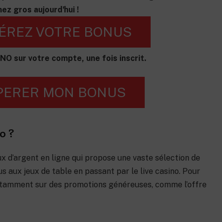
ez gros aujourd'hui !
ÉREZ VOTRE BONUS
 sur votre compte, une fois inscrit.
ERER MON BONUS
o ?
 d’argent en ligne qui propose une vaste sélection de
s aux jeux de table en passant par le live casino. Pour
notamment sur des promotions généreuses, comme l’offre