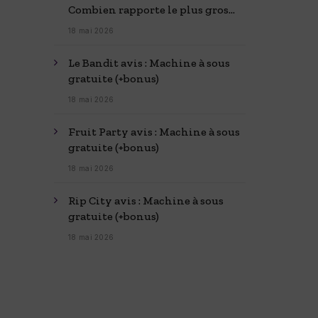
Combien rapporte le plus gros
casino du monde
18 mai 2026
Le Bandit avis : Machine à sous
gratuite (+bonus)
18 mai 2026
Fruit Party avis : Machine à sous
gratuite (+bonus)
18 mai 2026
Rip City avis : Machine à sous
gratuite (+bonus)
18 mai 2026