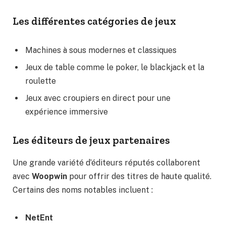
Les différentes catégories de jeux
Machines à sous modernes et classiques
Jeux de table comme le poker, le blackjack et la
roulette
Jeux avec croupiers en direct pour une
expérience immersive
Les éditeurs de jeux partenaires
Une grande variété d’éditeurs réputés collaborent
avec
Woopwin
pour offrir des titres de haute qualité.
Certains des noms notables incluent :
NetEnt