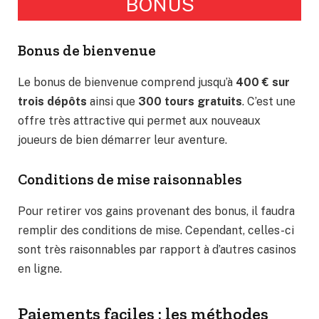
BONUS
Bonus de bienvenue
Le bonus de bienvenue comprend jusqu’à
400 € sur
trois dépôts
ainsi que
300 tours gratuits
. C’est une
offre très attractive qui permet aux nouveaux
joueurs de bien démarrer leur aventure.
Conditions de mise raisonnables
Pour retirer vos gains provenant des bonus, il faudra
remplir des conditions de mise. Cependant, celles-ci
sont très raisonnables par rapport à d’autres casinos
en ligne.
Paiements faciles : les méthodes