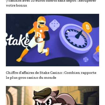
7 casinos avec 10 euros offerts sans dépôt : Récupérer
votre bonus
Chiffre d’affaires de Stake Casino : Combien rapporte
le plus gros casino du monde