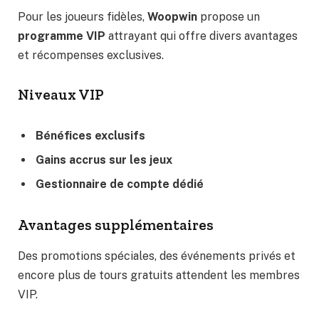
Pour les joueurs fidèles,
Woopwin
propose un
programme VIP
attrayant qui offre divers avantages
et récompenses exclusives.
Niveaux VIP
Bénéfices exclusifs
Gains accrus sur les jeux
Gestionnaire de compte dédié
Avantages supplémentaires
Des promotions spéciales, des événements privés et
encore plus de tours gratuits attendent les membres
VIP.