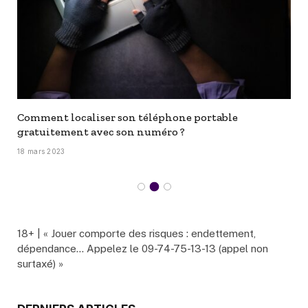
Comment localiser son téléphone portable
gratuitement avec son numéro ?
18 mars 2023
18+ | « Jouer comporte des risques : endettement,
dépendance… Appelez le 09-74-75-13-13 (appel non
surtaxé) »