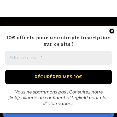
10€ offerts pour une simple inscription
sur ce site !
RSS
À PROPOS
MENTIONS LÉGALES
CONTACT
🎁 VOUS AUSSI TENTEZ DE GAGNEZ GROS
Nous ne spammons pas ! Consultez notre
[link]politique de confidentialité[/link] pour plus
AU CASINO !
d’informations.
© 2026 BH Info
10,000€ OFFERTS