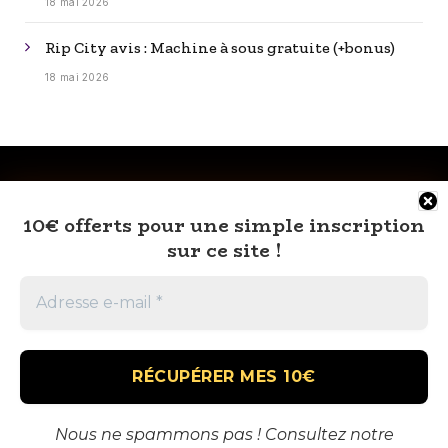
18 mai 2026
Rip City avis : Machine à sous gratuite (+bonus)
18 mai 2026
10€ offerts pour une simple inscription
sur ce site !
RSS
À PROPOS
MENTIONS LÉGALES
CONTACT
🎁 VOUS AUSSI TENTEZ DE GAGNEZ GROS
Nous ne spammons pas ! Consultez notre