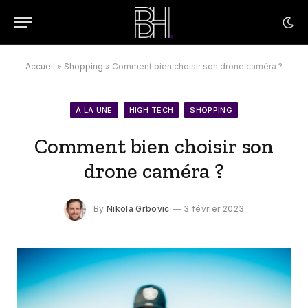
Accueil
»
Shopping
»
Comment bien choisir son drone caméra ?
À LA UNE
HIGH TECH
SHOPPING
Comment bien choisir son
drone caméra ?
By
Nikola Grbovic
3 février 2023