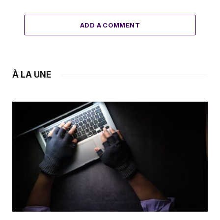
ADD A COMMENT
À LA UNE