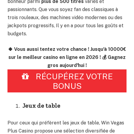
bonheur parmi
plus de 500 titres
variés et
passionnants. Que vous soyez fan des classiques à
trois rouleaux, des machines vidéo modernes ou des
jackpots progressifs, Il y en a pour tous les goûts et
budgets.
🍀 Vous aussi tentez votre chance ! Jusqu'à 10000€
sur le meilleur casino en ligne en 2026 ! 💰 Gagnez
gros aujourd'hui !
RÉCUPÉREZ VOTRE
BONUS
Jeux de table
Pour ceux qui préfèrent les jeux de table, Win Vegas
Plus Casino propose une sélection diversifiée de