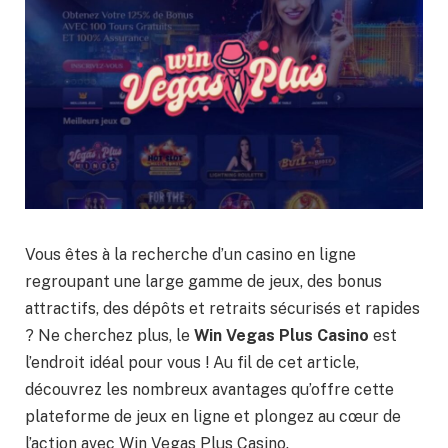
Vous êtes à la recherche d’un casino en ligne
regroupant une large gamme de jeux, des bonus
attractifs, des dépôts et retraits sécurisés et rapides
? Ne cherchez plus, le
Win Vegas Plus Casino
est
l’endroit idéal pour vous ! Au fil de cet article,
découvrez les nombreux avantages qu’offre cette
plateforme de jeux en ligne et plongez au cœur de
l’action avec Win Vegas Plus Casino.