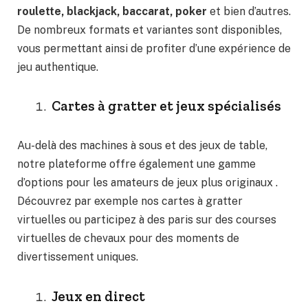
roulette, blackjack, baccarat, poker
et bien d’autres.
De nombreux formats et variantes sont disponibles,
vous permettant ainsi de profiter d’une expérience de
jeu authentique.
Cartes à gratter et jeux spécialisés
Au-delà des machines à sous et des jeux de table,
notre plateforme offre également une gamme
d’options pour les amateurs de jeux plus originaux .
Découvrez par exemple nos cartes à gratter
virtuelles ou participez à des paris sur des courses
virtuelles de chevaux pour des moments de
divertissement uniques.
Jeux en direct