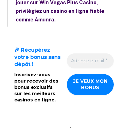
jouer sur Win Vegas Plus Casino,
privilégiez un casino en ligne fiable
comme Amunra.
🎉 Récupérez
votre bonus sans
dépôt !
Inscrivez-vous
pour recevoir des
bonus exclusifs
sur les meilleurs
casinos en ligne.