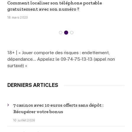
Comment localiser son téléphone portable
gratuitement avec son numéro ?
18 mars 2023
18+ | « Jouer comporte des risques : endettement,
dépendance… Appelez le 09-74-75-13-13 (appel non
surtaxé) »
DERNIERS ARTICLES
7 casinos avec 10 euros offerts sans dépôt :
Récupérer votre bonus
10 juillet 2026