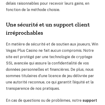
délais raisonnables pour recevoir leurs gains, en
fonction de la méthode choisie.
Une sécurité et un support client
irréprochables
En matière de sécurité et de soutien aux joueurs, Win
Vegas Plus Casino ne fait aucun compromis. Notre
site est protégé par une technologie de cryptage
SSL avancée qui assure la confidentialité de vos
données personnelles et financières. De plus, nous
sommes titulaires d’une licence de jeu délivrée par
une autorité reconnue, ce qui garantit l’équité et la
transparence de nos pratiques.
En cas de questions ou de problèmes, notre
support