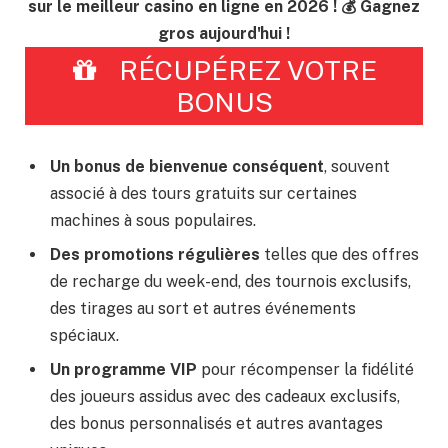
sur le meilleur casino en ligne en 2026 ! 💰 Gagnez
gros aujourd'hui !
RÉCUPÉREZ VOTRE
BONUS
Un bonus de bienvenue conséquent
, souvent
associé à des tours gratuits sur certaines
machines à sous populaires.
Des promotions régulières
telles que des offres
de recharge du week-end, des tournois exclusifs,
des tirages au sort et autres événements
spéciaux.
Un programme VIP
pour récompenser la fidélité
des joueurs assidus avec des cadeaux exclusifs,
des bonus personnalisés et autres avantages