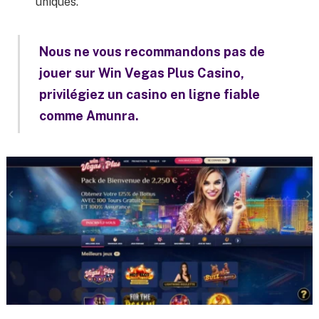
uniques.
Nous ne vous recommandons pas de
jouer sur Win Vegas Plus Casino,
privilégiez un casino en ligne fiable
comme Amunra.