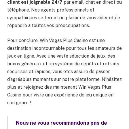
client est joignable 24/7
par email, chat en direct ou
téléphone. Nos agents professionnels et
sympathiques se feront un plaisir de vous aider et de
répondre à toutes vos préoccupations.
Pour conclure, Win Vegas Plus Casino est une
destination incontournable pour tous les amateurs de
jeux en ligne. Avec une vaste sélection de jeux, des
bonus généreux et un système de dépôts et retraits
sécurisés et rapides, vous êtes assuré de passer
d’agréables moments sur notre plateforme. N’hésitez
plus et rejoignez dès maintenant Win Vegas Plus
Casino pour vivre une expérience de jeu unique en
son genre !
Nous ne vous recommandons pas de