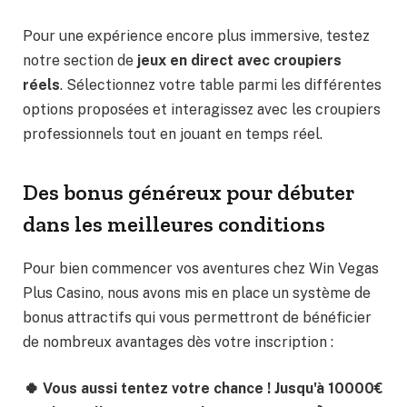
Pour une expérience encore plus immersive, testez
notre section de
jeux en direct avec croupiers
réels
. Sélectionnez votre table parmi les différentes
options proposées et interagissez avec les croupiers
professionnels tout en jouant en temps réel.
Des bonus généreux pour débuter
dans les meilleures conditions
Pour bien commencer vos aventures chez Win Vegas
Plus Casino, nous avons mis en place un système de
bonus attractifs qui vous permettront de bénéficier
de nombreux avantages dès votre inscription :
🍀 Vous aussi tentez votre chance ! Jusqu'à 10000€