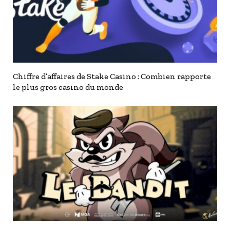
Chiffre d’affaires de Stake Casino : Combien rapporte
le plus gros casino du monde