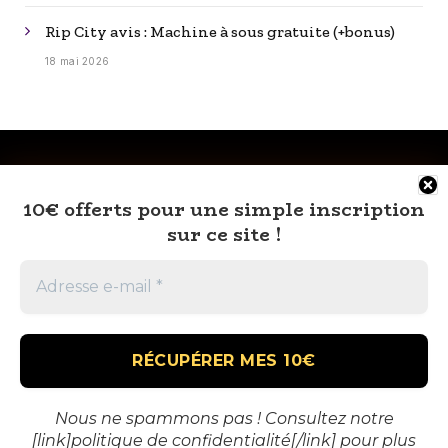
Rip City avis : Machine à sous gratuite (+bonus)
18 mai 2026
10€ offerts pour une simple inscription
sur ce site !
RSS
À PROPOS
MENTIONS LÉGALES
CONTACT
🎁 VOUS AUSSI TENTEZ DE GAGNEZ GROS
Nous ne spammons pas ! Consultez notre
[link]politique de confidentialité[/link] pour plus
AU CASINO !