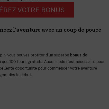
ÉREZ VOTRE BONUS
cez l’aventure avec un coup de pouce
pin, vous pouvez profiter d’un superbe
bonus de
i que 100 tours gratuits. Aucun code n’est nécessaire pour
e excellente opportunité pour commencer votre aventure
gent dès le début.