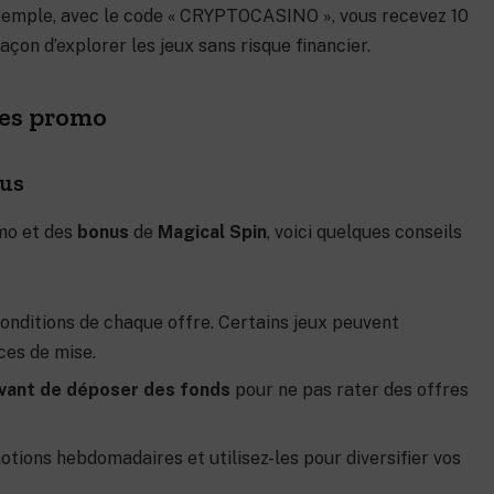
exemple, avec le code « CRYPTOCASINO », vous recevez 10
açon d’explorer les jeux sans risque financier.
des promo
nus
omo et des
bonus
de
Magical Spin
, voici quelques conseils
onditions de chaque offre. Certains jeux peuvent
ces de mise.
avant de déposer des fonds
pour ne pas rater des offres
otions hebdomadaires et utilisez-les pour diversifier vos