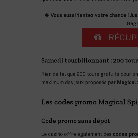
🍀 Vous aussi tentez votre chance ! Jus
Gagn
RÉCUP
Samedi tourbillonnant : 200 tour
Rien de tel que 200 tours gratuits pour a
maximum des jeux proposés par
Magical 
Les codes promo Magical Spi
Code promo sans dépôt
Le casino offre également des
codes pro