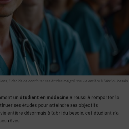
7 décembre 2023
ons, il décide de continuer ses études malgré une vie entière à l'abri du besoin
omment un
étudiant en médecine
a réussi à remporter le
ntinuer ses études pour atteindre ses objectifs
ie entière désormais à l’abri du besoin, cet étudiant n’a
ses rêves.