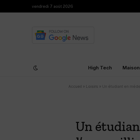
vendredi 7 août 2026
High Tech
Maison
Accueil
»
Loisirs
»
Un étudiant en médec
Un étudian