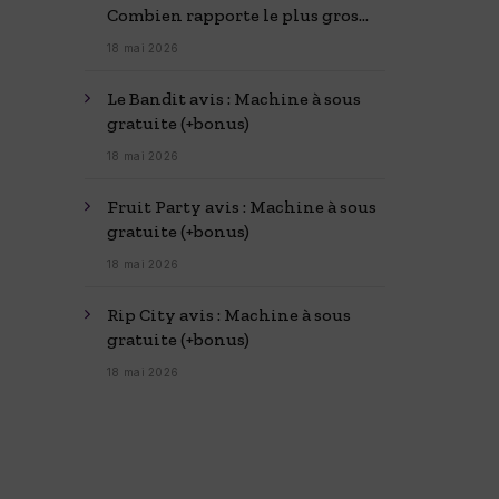
Combien rapporte le plus gros
casino du monde
18 mai 2026
Le Bandit avis : Machine à sous
gratuite (+bonus)
18 mai 2026
Fruit Party avis : Machine à sous
gratuite (+bonus)
18 mai 2026
Rip City avis : Machine à sous
gratuite (+bonus)
18 mai 2026