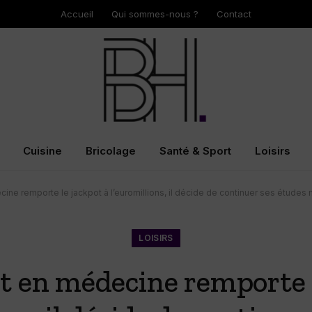
Accueil
Qui sommes-nous ?
Contact
Cuisine
Bricolage
Santé & Sport
Loisirs
ine remporte le jackpot à l’euromillions, il décide de continuer ses études m
LOISIRS
t en médecine remporte l