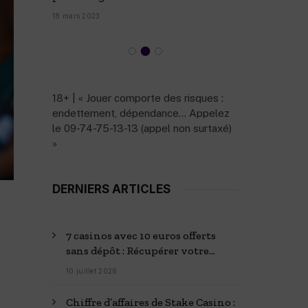
27 février 2
numéro ?
18 mars 2023
18+ | « Jouer comporte des risques :
endettement, dépendance… Appelez
le 09-74-75-13-13 (appel non surtaxé)
»
DERNIERS ARTICLES
7 casinos avec 10 euros offerts
sans dépôt : Récupérer votre
bonus
10 juillet 2026
Chiffre d’affaires de Stake Casino :