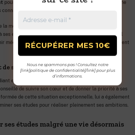
nt
pour obtenir les résultats souhaités, et que l’argent ne
connaissances acquises au fil des ans.
t de la médecine et de son engagement auprès de ses
 à ses efforts le comblait d’une immense satisfaction. Il
nir médecin, il perdrait ces moments précieux qui donnent
Nous ne spammons pas ! Consultez notre
t de sa faculté
[link]politique de confidentialité[/link] pour plus
d’informations.
diant en médecine n’a pas hésité à consulter des
onseillé de suivre son cœur et de donner la priorité à ses
informée de cette situation exceptionnelle, lui a également
rminer ses études pour réaliser pleinement ses ambitions.
r ses études malgré une vie désormais