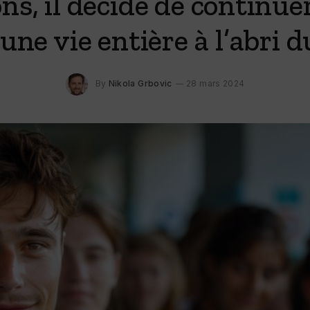
ons, il décide de continue
une vie entière à l’abri d
By
Nikola Grbovic
28 mars 2024
y : qu’est ce que c’est ?
Choisir un casino en ligne fiabl
critères indispensables