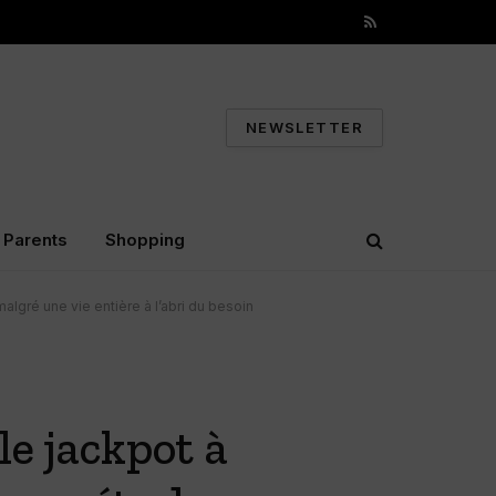
RSS
NEWSLETTER
Parents
Shopping
algré une vie entière à l’abri du besoin
e jackpot à