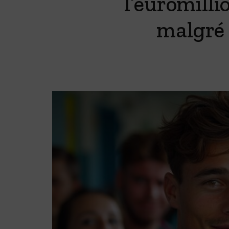
l’euromilli
malgré 
Crêpière part