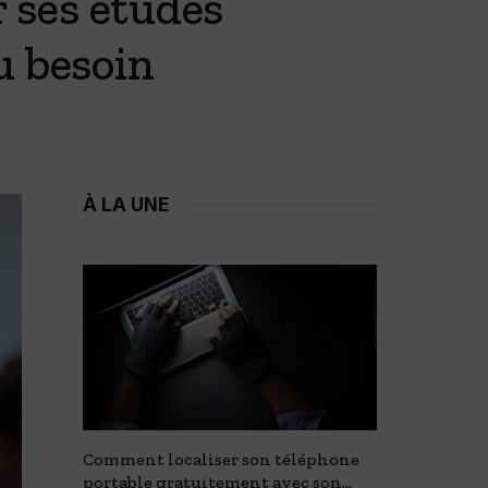
r ses études
u besoin
À LA UNE
e : 15
Comment localiser son téléphone
Crêpière 
portable gratuitement avec son