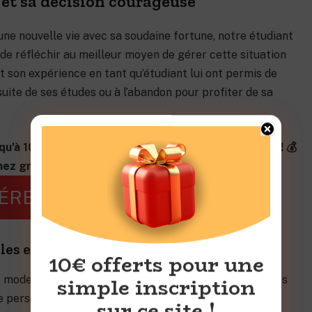
e et sa décision courageuse
ne nouvelle vie avec sa soudaine fortune, notre étudiant
de réfléchir au meilleur moyen de gérer cette situation
 son expérience en tant qu’étudiant lui ont permis de
suite de ses études ou à l’abandon pour profiter de sa
qu'à 10000€ sur le meilleur casino en ligne en 2026 ! 💰
ez gros aujourd'hui !
ÉREZ VOTRE BONUS
les et professionnelles
10€ offerts pour une
simple inscription
modeste, où l’éducation et le travail étaient considérés
 personne. Ses proches lui ont toujours inculqué
sur ce site !