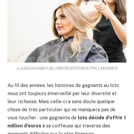
xr:d:DAGAifnN6sY:26,j:7887353075148191794,t:24040813
Au fil des années, les histoires de gagnants au loto
nous ont toujours émerveillé par leur diversité et
leur richesse. Mais celle-ci a sans doute quelque
chose de très particulier qui ne manquera pas de
vous toucher : une gagnante de
loto décide d’offrir 1
million d’euros
à sa coiffeuse qui traverse des
moments difficiles sur le plan financier.