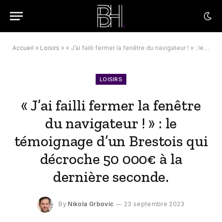
Accueil
»
Loisirs
»
« J’ai failli fermer la fenêtre du navigateur ! » : le témoignage d’un Brestois qui décroche 50 000€ à la dernière seconde.
LOISIRS
« J’ai failli fermer la fenêtre
du navigateur ! » : le
témoignage d’un Brestois qui
décroche 50 000€ à la
dernière seconde.
By
Nikola Grbovic
23 septembre 2023