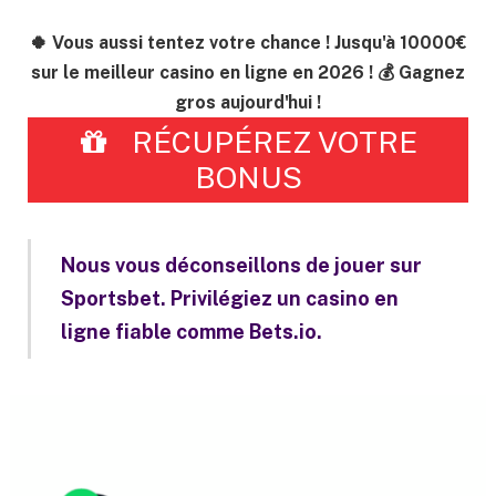
🍀 Vous aussi tentez votre chance ! Jusqu'à 10000€
sur le meilleur casino en ligne en 2026 ! 💰 Gagnez
gros aujourd'hui !
RÉCUPÉREZ VOTRE
BONUS
Nous vous déconseillons de jouer sur
Sportsbet. Privilégiez un casino en
ligne fiable comme Bets.io.