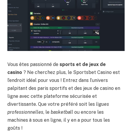
Vous êtes passionné de
sports et de jeux de
casino
? Ne cherchez plus, le Sportsbet Casino est
l’endroit idéal pour vous ! Entrez dans l’univers
palpitant des paris sportifs et des jeux de casino en
ligne avec cette plateforme sécurisée et
divertissante. Que votre préféré soit les
ligues
professionnelles
, le
basketball
ou encore les
machines à sous en ligne, il y en a pour tous les
goûts !