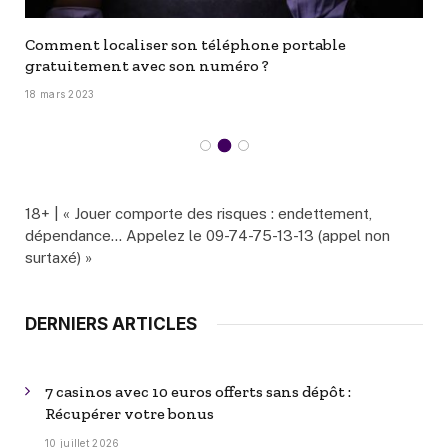
Comment localiser son téléphone portable
gratuitement avec son numéro ?
18 mars 2023
18+ | « Jouer comporte des risques : endettement,
dépendance… Appelez le 09-74-75-13-13 (appel non
surtaxé) »
DERNIERS ARTICLES
7 casinos avec 10 euros offerts sans dépôt :
Récupérer votre bonus
10 juillet 2026