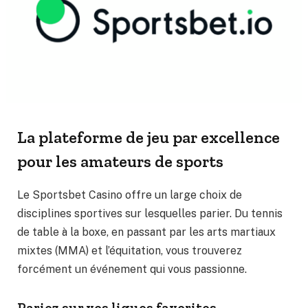
La plateforme de jeu par excellence
pour les amateurs de sports
Le Sportsbet Casino offre un large choix de
disciplines sportives sur lesquelles parier. Du tennis
de table à la boxe, en passant par les arts martiaux
mixtes (MMA) et l’équitation, vous trouverez
forcément un événement qui vous passionne.
Pariez sur vos ligues favorites