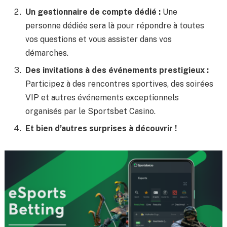
Un gestionnaire de compte dédié :
Une
personne dédiée sera là pour répondre à toutes
vos questions et vous assister dans vos
démarches.
Des invitations à des événements prestigieux :
Participez à des rencontres sportives, des soirées
VIP et autres événements exceptionnels
organisés par le Sportsbet Casino.
Et bien d’autres surprises à découvrir !