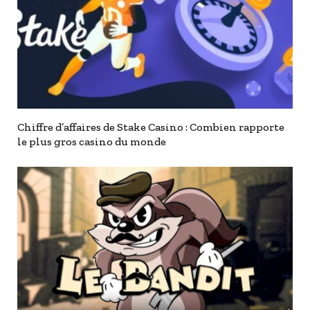
Chiffre d’affaires de Stake Casino : Combien rapporte
le plus gros casino du monde