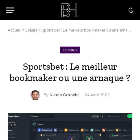
Accueil
»
Loisirs
»
Sportsbet : Le meilleur bookmaker ou une arnaque ?
LOISIRS
Sportsbet : Le meilleur
bookmaker ou une arnaque ?
By
Nikola Grbovic
24 avril 2023