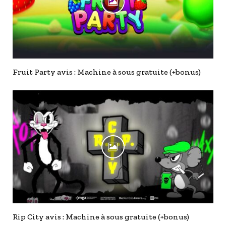
Fruit Party avis : Machine à sous gratuite (+bonus)
Rip City avis : Machine à sous gratuite (+bonus)