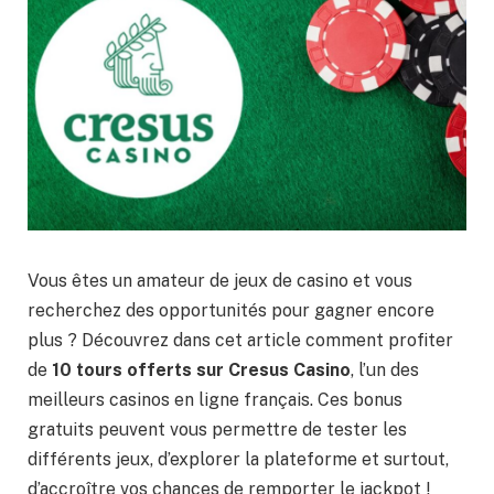
Vous êtes un amateur de jeux de casino et vous
recherchez des opportunités pour gagner encore
plus ? Découvrez dans cet article comment profiter
de
10 tours offerts sur Cresus Casino
, l’un des
meilleurs casinos en ligne français. Ces bonus
gratuits peuvent vous permettre de tester les
différents jeux, d’explorer la plateforme et surtout,
d’accroître vos chances de remporter le jackpot !