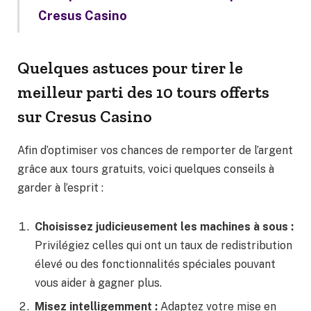
Cresus Casino
Quelques astuces pour tirer le
meilleur parti des 10 tours offerts
sur Cresus Casino
Afin d’optimiser vos chances de remporter de l’argent
grâce aux tours gratuits, voici quelques conseils à
garder à l’esprit :
Choisissez judicieusement les machines à sous :
Privilégiez celles qui ont un taux de redistribution
élevé ou des fonctionnalités spéciales pouvant
vous aider à gagner plus.
Misez intelligemment :
Adaptez votre mise en