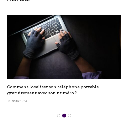
Comment localiser son téléphone portable
gratuitement avec son numéro ?
18 mars 2023