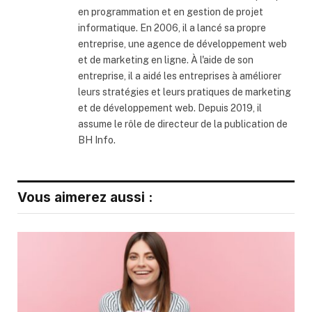
en programmation et en gestion de projet
informatique. En 2006, il a lancé sa propre
entreprise, une agence de développement web
et de marketing en ligne. À l'aide de son
entreprise, il a aidé les entreprises à améliorer
leurs stratégies et leurs pratiques de marketing
et de développement web. Depuis 2019, il
assume le rôle de directeur de la publication de
BH Info.
Vous aimerez aussi :