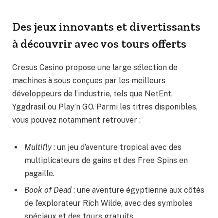
Des jeux innovants et divertissants
à découvrir avec vos tours offerts
Cresus Casino propose une large sélection de
machines à sous conçues par les meilleurs
développeurs de l’industrie, tels que NetEnt,
Yggdrasil ou Play’n GO. Parmi les titres disponibles,
vous pouvez notamment retrouver :
Multifly
: un jeu d’aventure tropical avec des
multiplicateurs de gains et des Free Spins en
pagaille.
Book of Dead
: une aventure égyptienne aux côtés
de l’explorateur Rich Wilde, avec des symboles
spéciaux et des tours gratuits.