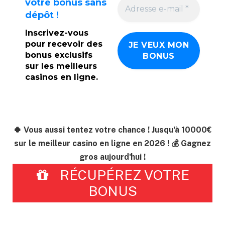
votre bonus sans
dépôt !
Inscrivez-vous
pour recevoir des
bonus exclusifs
sur les meilleurs
casinos en ligne.
🍀 Vous aussi tentez votre chance ! Jusqu'à 10000€
sur le meilleur casino en ligne en 2026 ! 💰 Gagnez
gros aujourd'hui !
RÉCUPÉREZ VOTRE
BONUS