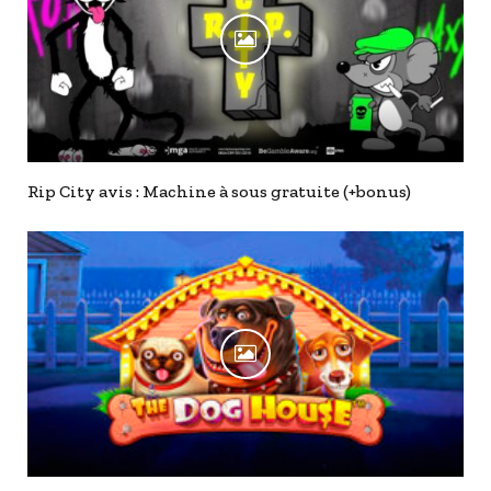
Rip City avis : Machine à sous gratuite (+bonus)