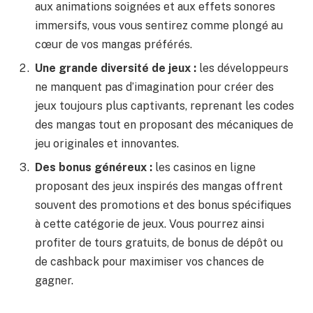
aux animations soignées et aux effets sonores
immersifs, vous vous sentirez comme plongé au
cœur de vos mangas préférés.
Une grande diversité de jeux :
les développeurs
ne manquent pas d’imagination pour créer des
jeux toujours plus captivants, reprenant les codes
des mangas tout en proposant des mécaniques de
jeu originales et innovantes.
Des bonus généreux :
les casinos en ligne
proposant des jeux inspirés des mangas offrent
souvent des promotions et des bonus spécifiques
à cette catégorie de jeux. Vous pourrez ainsi
profiter de tours gratuits, de bonus de dépôt ou
de cashback pour maximiser vos chances de
gagner.