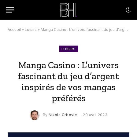
Accueil
»
Loisirs
»
Manga Casino : L’univers fascinant du jeu d’argent inspirés de vos mangas préférés
LOISIRS
Manga Casino : L’univers
fascinant du jeu d’argent
inspirés de vos mangas
préférés
By
Nikola Grbovic
29 avril 2023