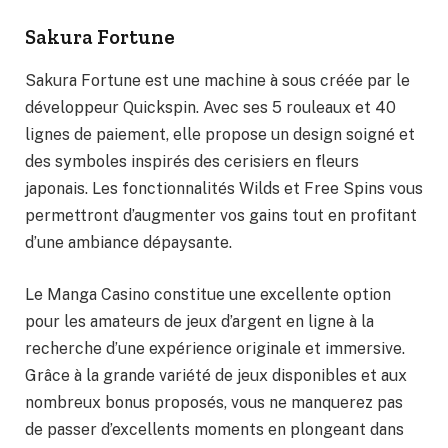
Sakura Fortune
Sakura Fortune est une machine à sous créée par le
développeur Quickspin. Avec ses 5 rouleaux et 40
lignes de paiement, elle propose un design soigné et
des symboles inspirés des cerisiers en fleurs
japonais. Les fonctionnalités Wilds et Free Spins vous
permettront d’augmenter vos gains tout en profitant
d’une ambiance dépaysante.
Le Manga Casino constitue une excellente option
pour les amateurs de jeux d’argent en ligne à la
recherche d’une expérience originale et immersive.
Grâce à la grande variété de jeux disponibles et aux
nombreux bonus proposés, vous ne manquerez pas
de passer d’excellents moments en plongeant dans