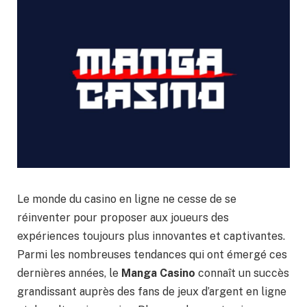
Le monde du casino en ligne ne cesse de se
réinventer pour proposer aux joueurs des
expériences toujours plus innovantes et captivantes.
Parmi les nombreuses tendances qui ont émergé ces
dernières années, le
Manga Casino
connaît un succès
grandissant auprès des fans de jeux d’argent en ligne