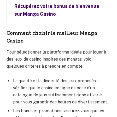
Récupérez votre bonus de bienvenue
sur Manga Casino
Comment choisir le meilleur Manga
Casino
Pour sélectionner la plateforme idéale pour jouer à
des jeux de casino inspirés des mangas, voici
quelques critères à prendre en compte :
La qualité et la diversité des jeux proposés :
vérifiez que le casino en ligne dispose d’un
catalogue de jeux suffisamment riche et varié
pour vous garantir des heures de divertissement.
Les bonus et promotions : assurez-vous que les