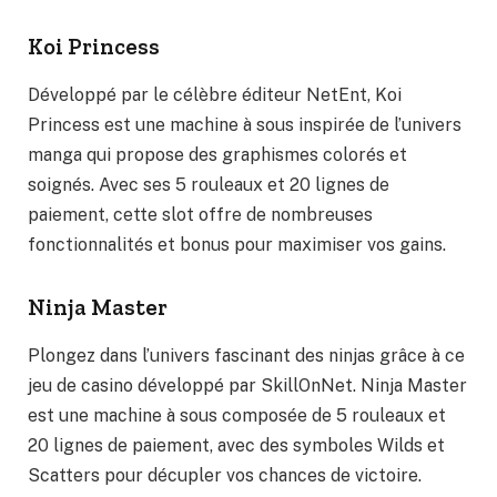
Koi Princess
Développé par le célèbre éditeur NetEnt, Koi
Princess est une machine à sous inspirée de l’univers
manga qui propose des graphismes colorés et
soignés. Avec ses 5 rouleaux et 20 lignes de
paiement, cette slot offre de nombreuses
fonctionnalités et bonus pour maximiser vos gains.
Ninja Master
Plongez dans l’univers fascinant des ninjas grâce à ce
jeu de casino développé par SkillOnNet. Ninja Master
est une machine à sous composée de 5 rouleaux et
20 lignes de paiement, avec des symboles Wilds et
Scatters pour décupler vos chances de victoire.