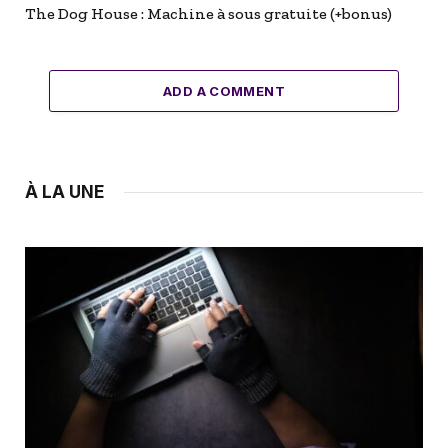
The Dog House : Machine à sous gratuite (+bonus)
ADD A COMMENT
À LA UNE