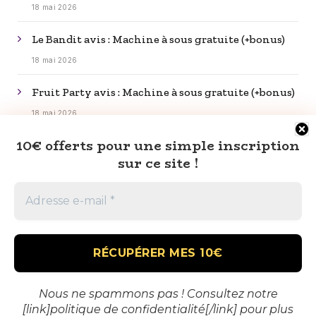
18 mai 2026
Le Bandit avis : Machine à sous gratuite (+bonus)
18 mai 2026
Fruit Party avis : Machine à sous gratuite (+bonus)
18 mai 2026
10€ offerts pour une simple inscription
Rip City avis : Machine à sous gratuite (+bonus)
sur ce site !
18 mai 2026
Nous ne spammons pas ! Consultez notre
[link]politique de confidentialité[/link] pour plus