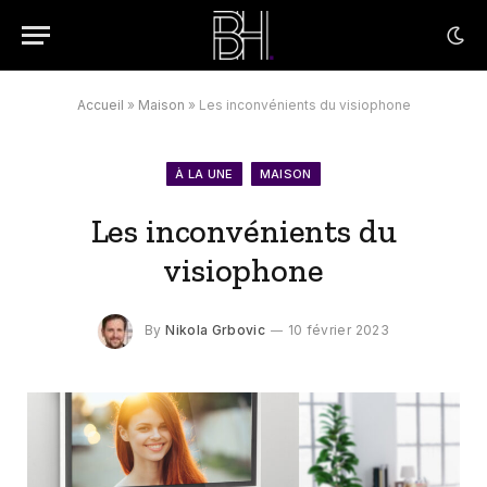
Accueil
»
Maison
»
Les inconvénients du visiophone
À LA UNE
MAISON
Les inconvénients du
visiophone
By
Nikola Grbovic
10 février 2023