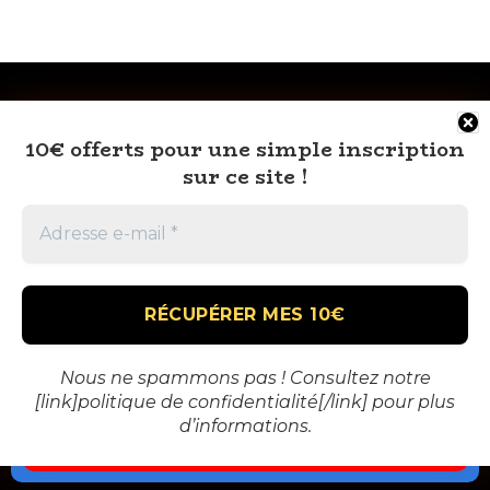
10€ offerts pour une simple inscription
sur ce site !
RSS
À PROPOS
MENTIONS LÉGALES
CONTACT
🎁 VOUS AUSSI TENTEZ DE GAGNEZ GROS
Nous ne spammons pas ! Consultez notre
[link]politique de confidentialité[/link] pour plus
AU CASINO !
d’informations.
© 2026 BH Info
10,000€ OFFERTS