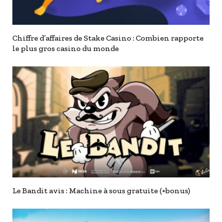
Chiffre d’affaires de Stake Casino : Combien rapporte
le plus gros casino du monde
Le Bandit avis : Machine à sous gratuite (+bonus)