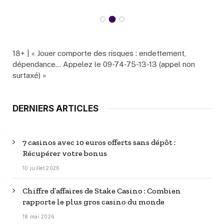
18+ | « Jouer comporte des risques : endettement,
dépendance… Appelez le 09-74-75-13-13 (appel non
surtaxé) »
DERNIERS ARTICLES
7 casinos avec 10 euros offerts sans dépôt :
Récupérer votre bonus
10 juillet 2026
Chiffre d’affaires de Stake Casino : Combien
rapporte le plus gros casino du monde
18 mai 2026