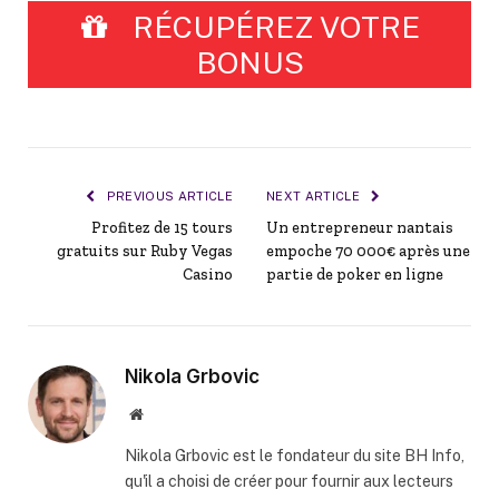
RÉCUPÉREZ VOTRE
BONUS
PREVIOUS ARTICLE
NEXT ARTICLE
Profitez de 15 tours
Un entrepreneur nantais
gratuits sur Ruby Vegas
empoche 70 000€ après une
Casino
partie de poker en ligne
Nikola Grbovic
Website
Nikola Grbovic est le fondateur du site BH Info,
qu'il a choisi de créer pour fournir aux lecteurs