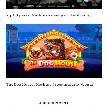
Rip City avis : Machine à sous gratuite (+bonus)
The Dog House : Machine à sous gratuite (+bonus)
ADD A COMMENT