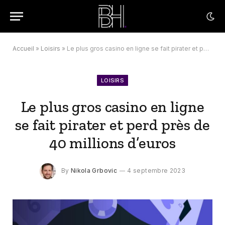
Accueil
»
Loisirs
»
Le plus gros casino en ligne se fait pirater et perd près de 40 millions d’euros
LOISIRS
Le plus gros casino en ligne
se fait pirater et perd près de
40 millions d’euros
By
Nikola Grbovic
4 septembre 2023