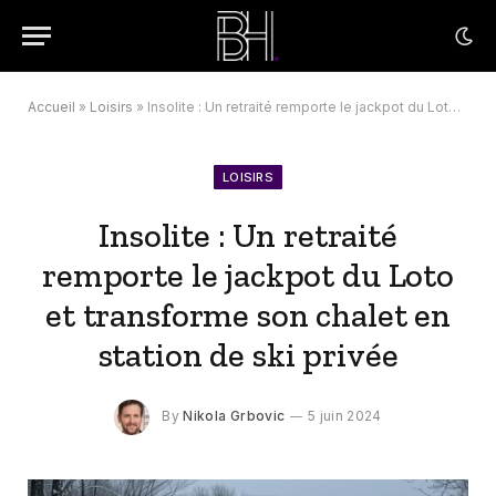
Accueil
»
Loisirs
»
Insolite : Un retraité remporte le jackpot du Loto et transforme son chalet en station de ski privée
LOISIRS
Insolite : Un retraité
remporte le jackpot du Loto
et transforme son chalet en
station de ski privée
By
Nikola Grbovic
5 juin 2024