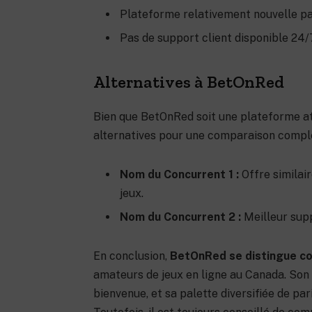
Plateforme relativement nouvelle pa
Pas de support client disponible 24/
Alternatives à BetOnRed
Bien que BetOnRed soit une plateforme att
alternatives pour une comparaison complè
Nom du Concurrent 1 :
Offre similai
jeux.
Nom du Concurrent 2 :
Meilleur supp
En conclusion,
BetOnRed se distingue co
amateurs de jeux en ligne au Canada. Son
bienvenue, et sa palette diversifiée de pa