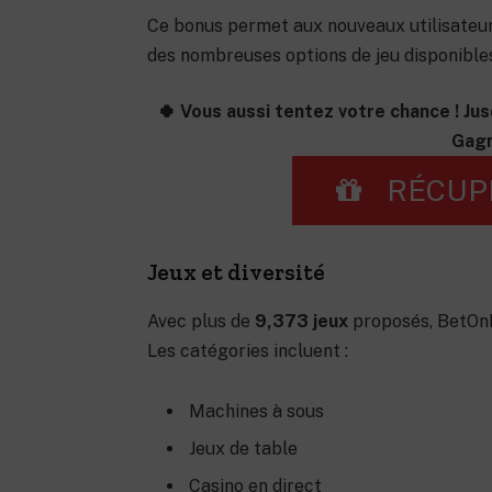
Ce bonus permet aux nouveaux utilisateurs
des nombreuses options de jeu disponible
🍀 Vous aussi tentez votre chance ! Jus
Gagn
RÉCUP
Jeux et diversité
Avec plus de
9,373 jeux
proposés, BetOnRe
Les catégories incluent :
Machines à sous
Jeux de table
Casino en direct