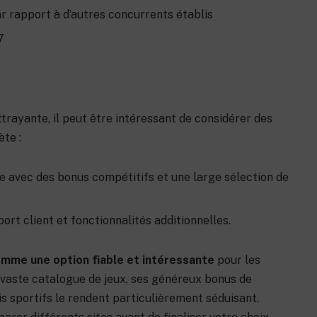
r rapport à d’autres concurrents établis
7
rayante, il peut être intéressant de considérer des
te :
re avec des bonus compétitifs et une large sélection de
ort client et fonctionnalités additionnelles.
mme une option fiable et intéressante
pour les
 vaste catalogue de jeux, ses généreux bonus de
ris sportifs le rendent particulièrement séduisant.