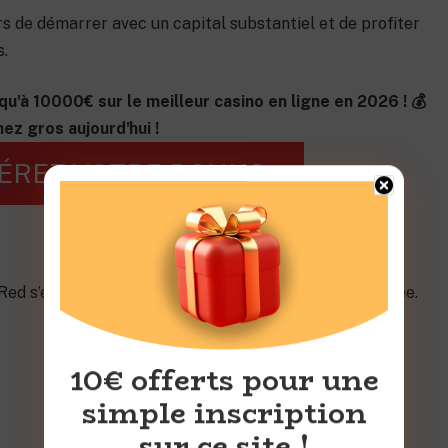
 de démarrer avec un capital substantiel et de profiter
s.
qu'à 10000€ sur le meilleur casino en ligne en 2026 ! 💰
ez gros aujourd'hui !
ÉREZ VOTRE BONUS
d s’engage à offrir une expérience riche et diversifiée.
10€ offerts pour une
simple inscription
sur ce site !