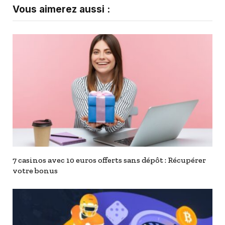
Vous aimerez aussi :
7 casinos avec 10 euros offerts sans dépôt : Récupérer
votre bonus