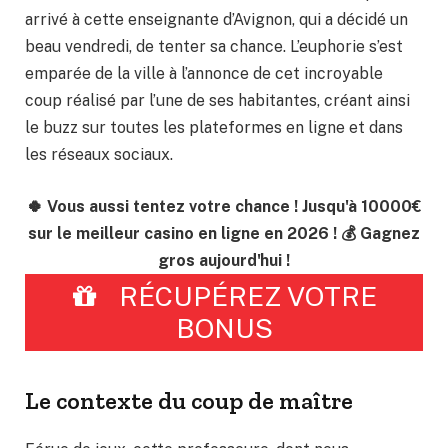
arrivé à cette enseignante d’Avignon, qui a décidé un
beau vendredi, de tenter sa chance. L’euphorie s’est
emparée de la ville à l’annonce de cet incroyable
coup réalisé par l’une de ses habitantes, créant ainsi
le buzz sur toutes les plateformes en ligne et dans
les réseaux sociaux.
🍀 Vous aussi tentez votre chance ! Jusqu'à 10000€
sur le meilleur casino en ligne en 2026 ! 💰 Gagnez
gros aujourd'hui !
RÉCUPÉREZ VOTRE
BONUS
Le contexte du coup de maître