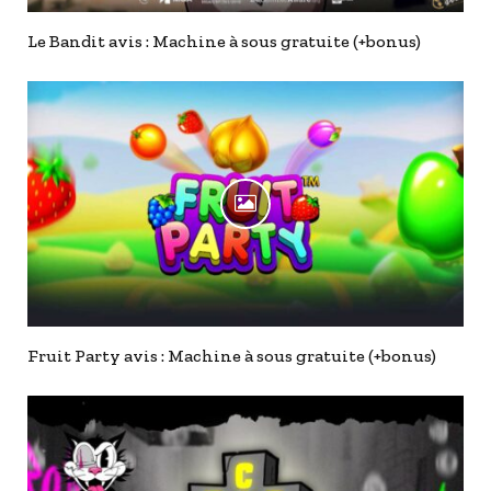
Le Bandit avis : Machine à sous gratuite (+bonus)
Fruit Party avis : Machine à sous gratuite (+bonus)