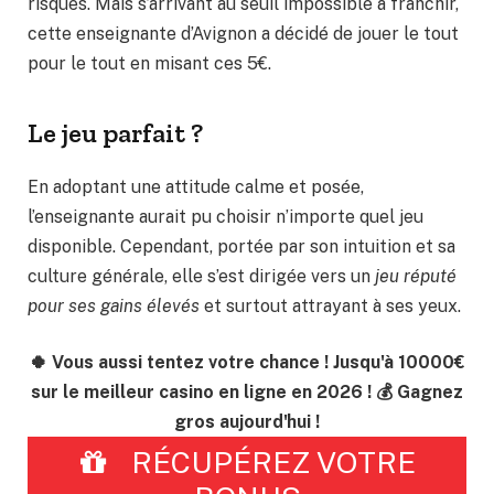
risques. Mais s’arrivant au seuil impossible à franchir,
cette enseignante d’Avignon a décidé de jouer le tout
pour le tout en misant ces 5€.
Le jeu parfait ?
En adoptant une attitude calme et posée,
l’enseignante aurait pu choisir n’importe quel jeu
disponible. Cependant, portée par son intuition et sa
culture générale, elle s’est dirigée vers un
jeu réputé
pour ses gains élevés
et surtout attrayant à ses yeux.
🍀 Vous aussi tentez votre chance ! Jusqu'à 10000€
sur le meilleur casino en ligne en 2026 ! 💰 Gagnez
gros aujourd'hui !
RÉCUPÉREZ VOTRE