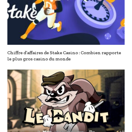
Chiffre d’affaires de Stake Casino : Combien rapporte
le plus gros casino du monde