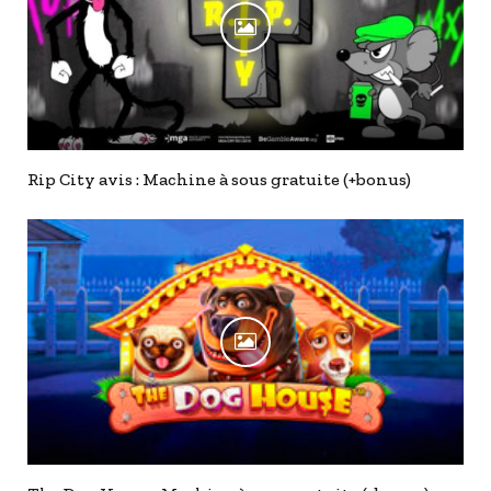
Rip City avis : Machine à sous gratuite (+bonus)