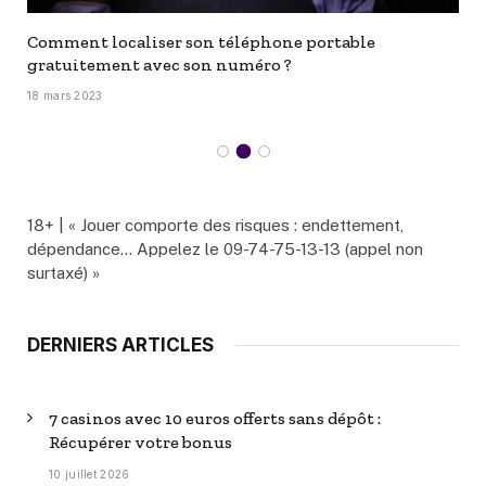
Comment localiser son téléphone portable
gratuitement avec son numéro ?
18 mars 2023
18+ | « Jouer comporte des risques : endettement,
dépendance… Appelez le 09-74-75-13-13 (appel non
surtaxé) »
DERNIERS ARTICLES
7 casinos avec 10 euros offerts sans dépôt :
Récupérer votre bonus
10 juillet 2026