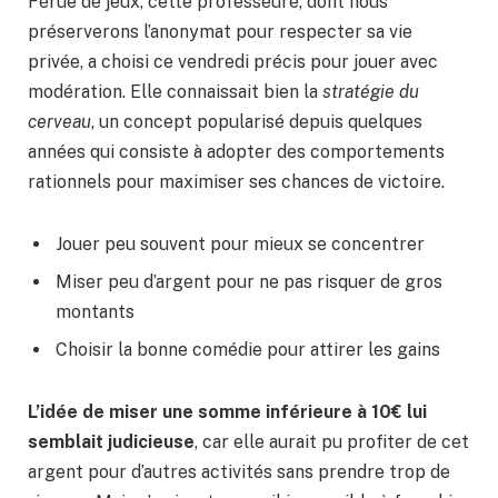
Férue de jeux, cette professeure, dont nous
préserverons l’anonymat pour respecter sa vie
privée, a choisi ce vendredi précis pour jouer avec
modération. Elle connaissait bien la
stratégie du
cerveau
, un concept popularisé depuis quelques
années qui consiste à adopter des comportements
rationnels pour maximiser ses chances de victoire.
Jouer peu souvent pour mieux se concentrer
Miser peu d’argent pour ne pas risquer de gros
montants
Choisir la bonne comédie pour attirer les gains
L’idée de miser une somme inférieure à 10€ lui
semblait judicieuse
, car elle aurait pu profiter de cet
argent pour d’autres activités sans prendre trop de