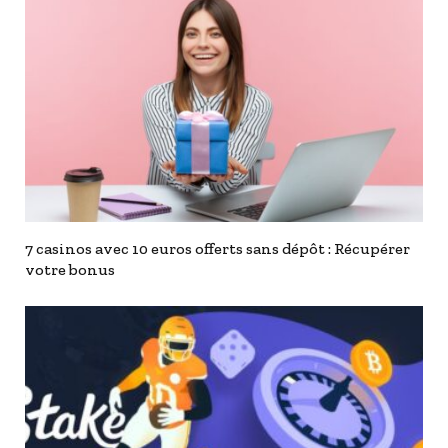
7 casinos avec 10 euros offerts sans dépôt : Récupérer
votre bonus