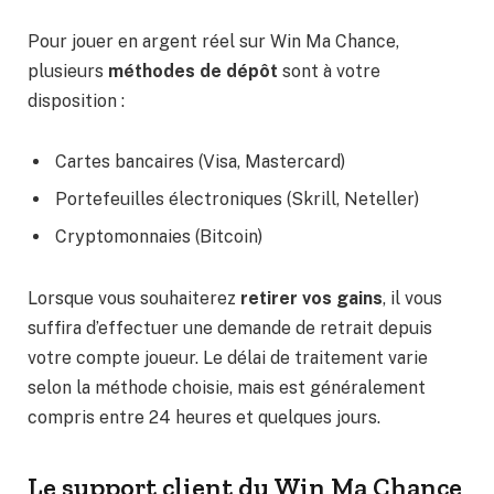
Pour jouer en argent réel sur Win Ma Chance,
plusieurs
méthodes de dépôt
sont à votre
disposition :
Cartes bancaires (Visa, Mastercard)
Portefeuilles électroniques (Skrill, Neteller)
Cryptomonnaies (Bitcoin)
Lorsque vous souhaiterez
retirer vos gains
, il vous
suffira d’effectuer une demande de retrait depuis
votre compte joueur. Le délai de traitement varie
selon la méthode choisie, mais est généralement
compris entre 24 heures et quelques jours.
Le support client du Win Ma Chance