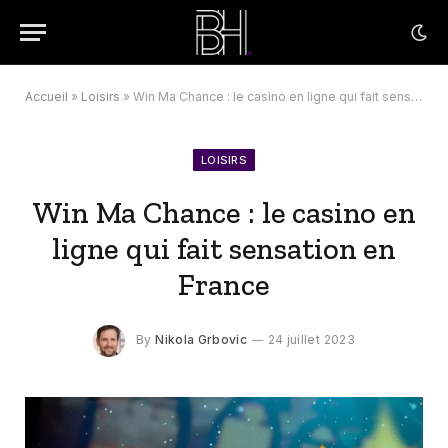
Accueil
»
Loisirs
»
Win Ma Chance : le casino en ligne qui fait sensation en France
LOISIRS
Win Ma Chance : le casino en
ligne qui fait sensation en
France
By
Nikola Grbovic
24 juillet 2023