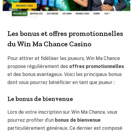
Les bonus et offres promotionnelles
du Win Ma Chance Casino
Pour attirer et fidéliser les joueurs, Win Ma Chance
propose régulièrement des
offres promotionnelles
et des bonus avantageux. Voici les principaux bonus
dont vous pourrez bénéficier en tant que joueur :
Le bonus de bienvenue
Lors de votre inscription sur Win Ma Chance, vous
pourrez profiter d’un
bonus de bienvenue
particulièrement généreux. Ce dernier est composé