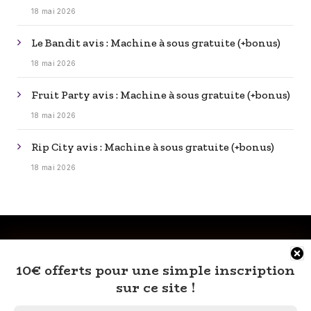
18 mai 2026
Le Bandit avis : Machine à sous gratuite (+bonus)
18 mai 2026
Fruit Party avis : Machine à sous gratuite (+bonus)
18 mai 2026
Rip City avis : Machine à sous gratuite (+bonus)
18 mai 2026
10€ offerts pour une simple inscription
sur ce site !