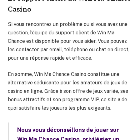
Casino
Si vous rencontrez un problème ou si vous avez une
question, l’équipe du support client de Win Ma
Chance est disponible pour vous aider. Vous pouvez
les contacter par email, téléphone ou chat en direct,
pour une réponse rapide et efficace.
En somme, Win Ma Chance Casino constitue une
alternative séduisante pour les amateurs de jeux de
casino en ligne. Grâce à son offre de jeux variée, ses
bonus attractifs et son programme VIP, ce site a de
quoi satisfaire les joueurs les plus exigeants.
Nous vous déconseillons de jouer sur
Win Ma Chance Casino, privilégiez un