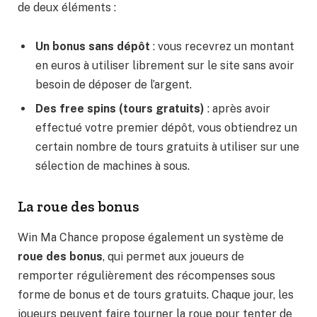
de deux éléments :
Un bonus sans dépôt
: vous recevrez un montant
en euros à utiliser librement sur le site sans avoir
besoin de déposer de l’argent.
Des free spins (tours gratuits)
: après avoir
effectué votre premier dépôt, vous obtiendrez un
certain nombre de tours gratuits à utiliser sur une
sélection de machines à sous.
La roue des bonus
Win Ma Chance propose également un système de
roue des bonus
, qui permet aux joueurs de
remporter régulièrement des récompenses sous
forme de bonus et de tours gratuits. Chaque jour, les
joueurs peuvent faire tourner la roue pour tenter de