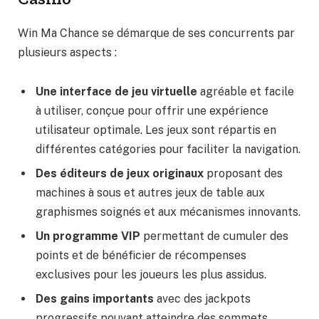
Win Ma Chance se démarque de ses concurrents par
plusieurs aspects :
Une interface de jeu virtuelle
agréable et facile
à utiliser, conçue pour offrir une expérience
utilisateur optimale. Les jeux sont répartis en
différentes catégories pour faciliter la navigation.
Des éditeurs de jeux originaux
proposant des
machines à sous et autres jeux de table aux
graphismes soignés et aux mécanismes innovants.
Un programme VIP
permettant de cumuler des
points et de bénéficier de récompenses
exclusives pour les joueurs les plus assidus.
Des gains importants
avec des jackpots
progressifs pouvant atteindre des sommets.