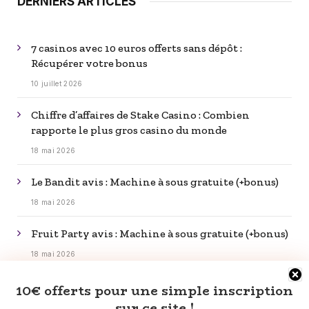
DERNIERS ARTICLES
7 casinos avec 10 euros offerts sans dépôt :
Récupérer votre bonus
10 juillet 2026
Chiffre d’affaires de Stake Casino : Combien
rapporte le plus gros casino du monde
18 mai 2026
Le Bandit avis : Machine à sous gratuite (+bonus)
18 mai 2026
Fruit Party avis : Machine à sous gratuite (+bonus)
18 mai 2026
Rip City avis : Machine à sous gratuite (+bonus)
10€ offerts pour une simple inscription
sur ce site !
18 mai 2026