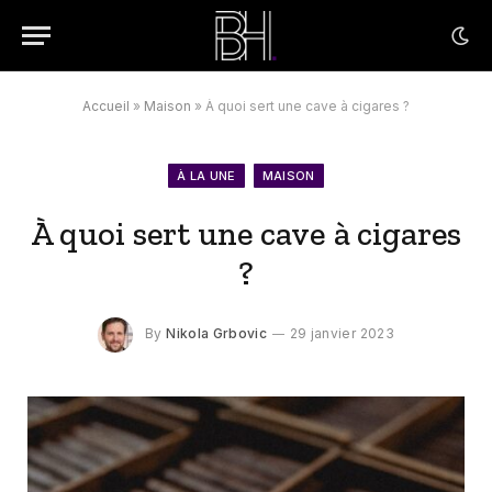
Accueil
»
Maison
»
À quoi sert une cave à cigares ?
À LA UNE
MAISON
À quoi sert une cave à cigares
?
By
Nikola Grbovic
29 janvier 2023