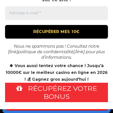
Nous ne spammons pas ! Consultez notre
[link]politique de confidentialité[/link] pour plus
d’informations.
🍀 Vous aussi tentez votre chance ! Jusqu'à
10000€ sur le meilleur casino en ligne en 2026
RSS
! 💰 Gagnez gros aujourd'hui !
RÉCUPÉREZ VOTRE
À PROPOS
MENTIONS LÉGALES
CONTACT
🎁 VOUS AUSSI TENTEZ DE GAGNEZ GROS
BONUS
AU CASINO !
© 2026 BH Info
10,000€ OFFERTS