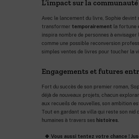
L’impact sur la communauté l
Avec le lancement du livre, Sophie devin
transformer
temporairement
la fortune 
inspira nombre de personnes à envisager 
comme une possible reconversion professi
simples ventes de livres pour toucher la v
Engagements et futures entre
Fort du succès de son premier roman, Soph
déjà de nouveaux projets, chacun exploran
aux recueils de nouvelles, son ambition est
Tout en gardant sa villa qui reste son nid 
humaines à travers ses
histoires
.
🍀 Vous aussi tentez votre chance ! Jus