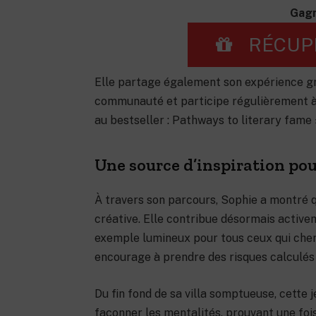
Gagn
RÉCUP
Elle partage également son expérience grâ
communauté et participe régulièrement à 
au bestseller : Pathways to literary fame 
Une source d’inspiration pou
À travers son parcours, Sophie a montré qu
créative. Elle contribue désormais active
exemple lumineux pour tous ceux qui cherc
encourage à prendre des risques calculés 
Du fin fond de sa villa somptueuse, cette j
façonner les mentalités, prouvant une fois