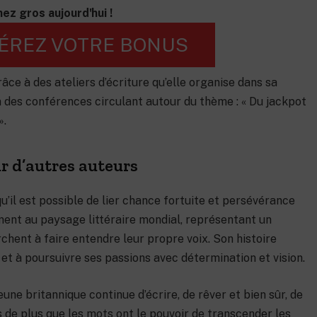
ez gros aujourd'hui !
ÉREZ VOTRE BONUS
ce à des ateliers d’écriture qu’elle organise dans sa
des conférences circulant autour du thème : « Du jackpot
».
r d’autres auteurs
’il est possible de lier chance fortuite et persévérance
ment au paysage littéraire mondial, représentant un
hent à faire entendre leur propre voix. Son histoire
et à poursuivre ses passions avec détermination et vision.
eune britannique continue d’écrire, de rêver et bien sûr, de
 de plus que les mots ont le pouvoir de transcender les