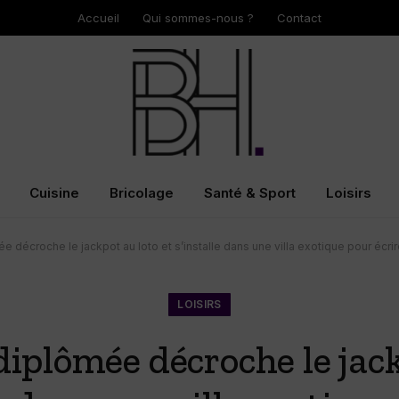
Accueil
Qui sommes-nous ?
Contact
Cuisine
Bricolage
Santé & Sport
Loisirs
 décroche le jackpot au loto et s’installe dans une villa exotique pour écrir
LOISIRS
diplômée décroche le jack