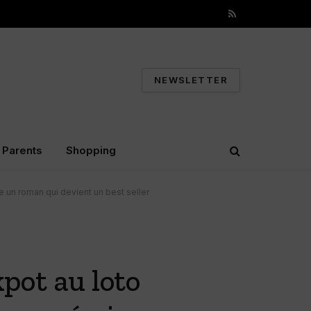
RSS
NEWSLETTER
Parents
Shopping
e un roman qui devient un best seller
pot au loto