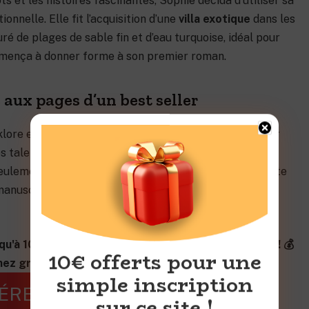
s et les histoires fascinantes, Sophie décida d’utiliser sa
nnelle. Elle fit l’acquisition d’une
villa exotique
dans les
é de plages de sable fin et d’eau turquoise, idéal pour
commença à donner forme à son premier roman.
 aux pages d’un best seller
lklore et réalités contemporaines, Sophie a su capturer
s talents narratifs associés au cadre paradisiaque ont
seulement une évasion fiscale; c’était devenu une retraite
 manuscrit était prêt à être présenté aux
éditions de
qu'à 10000€ sur le meilleur casino en ligne en 2026 ! 💰
10€ offerts pour une
ez gros aujourd'hui !
simple inscription
ÉREZ VOTRE BONUS
sur ce site !