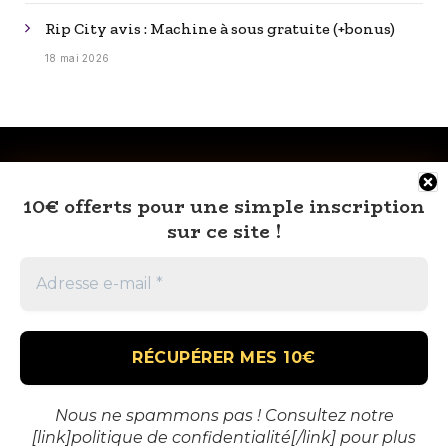
Rip City avis : Machine à sous gratuite (+bonus)
18 mai 2026
10€ offerts pour une simple inscription
sur ce site !
RSS
À PROPOS
MENTIONS LÉGALES
CONTACT
🎁 VOUS AUSSI TENTEZ DE GAGNEZ GROS
Nous ne spammons pas ! Consultez notre
[link]politique de confidentialité[/link] pour plus
AU CASINO !