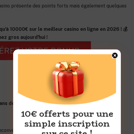
sino présente des points forts mais également quelques
qu'à 10000€ sur le meilleur casino en ligne en 2026 ! 💰
ez gros aujourd'hui !
ÉREZ VOTRE BONUS
sans dépôt
10€ offerts pour une
simple inscription
sur ce site !
convénients :