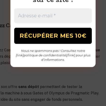
zz Casino
izz Casino propose un très généreux
bonus de bienvenue
Nous ne spammons pas ! Consultez notre
[link]politique de confidentialité[/link] pour plus
rs dépôts. En plus de cela, les joueurs peuvent bénéficier
d’informations.
laisir de jeu.
t son offre
sans dépôt
permettant de tester la
 la machine à sous Gates of Olympus de Pragmatic Play.
 idée du site sans engager de fonds personnels.