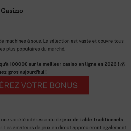
z Casino
de machines à sous. La sélection est vaste et couvre tous
les plus populaires du marché.
qu'à 10000€ sur le meilleur casino en ligne en 2026 ! 💰
ez gros aujourd'hui !
ÉREZ VOTRE BONUS
e une variété intéressante de
jeux de table traditionnels
er. Les amateurs de jeux en direct apprécieront également