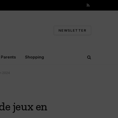
RSS
NEWSLETTER
Parents
Shopping
en 2024
 de jeux en