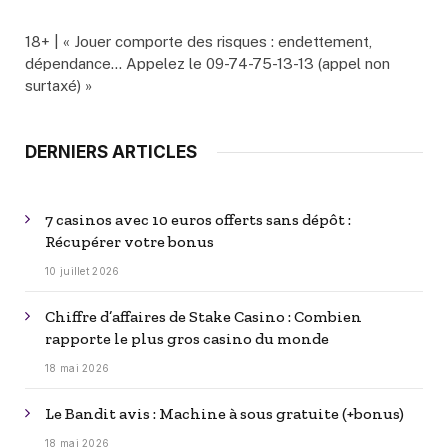
18+ | « Jouer comporte des risques : endettement,
dépendance… Appelez le 09-74-75-13-13 (appel non
surtaxé) »
DERNIERS ARTICLES
7 casinos avec 10 euros offerts sans dépôt :
Récupérer votre bonus
10 juillet 2026
Chiffre d’affaires de Stake Casino : Combien
rapporte le plus gros casino du monde
18 mai 2026
Le Bandit avis : Machine à sous gratuite (+bonus)
18 mai 2026