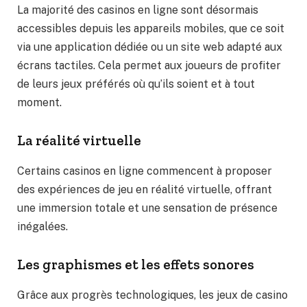
La majorité des casinos en ligne sont désormais
accessibles depuis les appareils mobiles, que ce soit
via une application dédiée ou un site web adapté aux
écrans tactiles. Cela permet aux joueurs de profiter
de leurs jeux préférés où qu’ils soient et à tout
moment.
La réalité virtuelle
Certains casinos en ligne commencent à proposer
des expériences de jeu en réalité virtuelle, offrant
une immersion totale et une sensation de présence
inégalées.
Les graphismes et les effets sonores
Grâce aux progrès technologiques, les jeux de casino