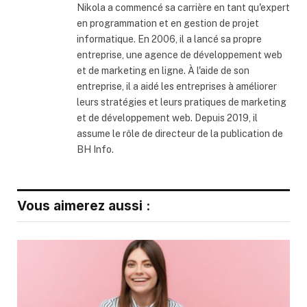
Nikola a commencé sa carrière en tant qu'expert
en programmation et en gestion de projet
informatique. En 2006, il a lancé sa propre
entreprise, une agence de développement web
et de marketing en ligne. À l'aide de son
entreprise, il a aidé les entreprises à améliorer
leurs stratégies et leurs pratiques de marketing
et de développement web. Depuis 2019, il
assume le rôle de directeur de la publication de
BH Info.
Vous aimerez aussi :