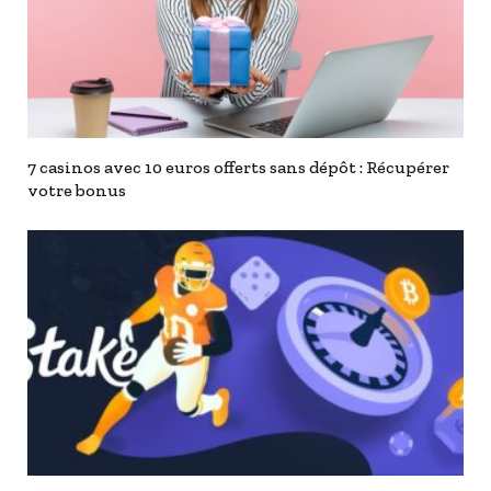
7 casinos avec 10 euros offerts sans dépôt : Récupérer
votre bonus