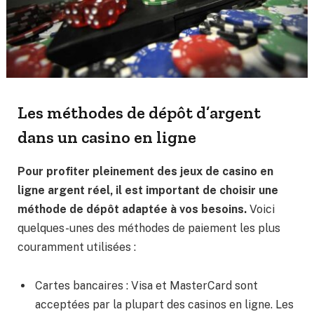
Les méthodes de dépôt d’argent
dans un casino en ligne
Pour profiter pleinement des jeux de casino en
ligne argent réel, il est important de choisir une
méthode de dépôt adaptée à vos besoins.
Voici
quelques-unes des méthodes de paiement les plus
couramment utilisées :
Cartes bancaires : Visa et MasterCard sont
acceptées par la plupart des casinos en ligne. Les