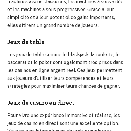
machines à sous classiques, les machines à sous vidéo
et les machines à sous progressives. Grâce à leur
simplicité et à leur potentiel de gains importants,
elles attirent un grand nombre de joueurs.
Jeux de table
Les jeux de table comme le blackjack, la roulette, le
baccarat et le poker sont également très prisés dans
les casinos en ligne argent réel. Ces jeux permettent
aux joueurs d’utiliser leurs compétences et leurs
stratégies pour maximiser leurs chances de gagner.
Jeux de casino en direct
Pour vivre une expérience immersive et réaliste, les
jeux de casino en direct sont une excellente option.