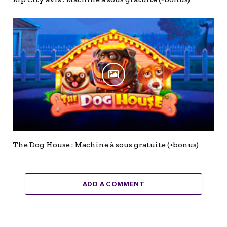
The Dog House : Machine à sous gratuite (+bonus)
ADD A COMMENT