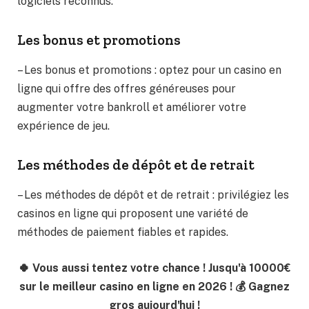
logiciels reconnus.
Les bonus et promotions
– Les bonus et promotions : optez pour un casino en
ligne qui offre des offres généreuses pour
augmenter votre bankroll et améliorer votre
expérience de jeu.
Les méthodes de dépôt et de retrait
– Les méthodes de dépôt et de retrait : privilégiez les
casinos en ligne qui proposent une variété de
méthodes de paiement fiables et rapides.
🍀 Vous aussi tentez votre chance ! Jusqu'à 10000€
sur le meilleur casino en ligne en 2026 ! 💰 Gagnez
gros aujourd'hui !