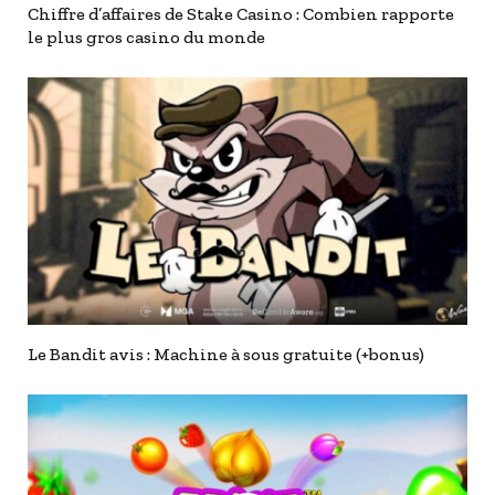
Chiffre d’affaires de Stake Casino : Combien rapporte
le plus gros casino du monde
Le Bandit avis : Machine à sous gratuite (+bonus)