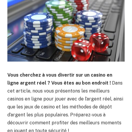
Vous cherchez à vous divertir sur un casino en
ligne argent réel ? Vous êtes au bon endroit !
Dans
cet article, nous vous présentons les meilleurs
casinos en ligne pour jouer avec de l’argent réel, ainsi
que les jeux de casino et les méthodes de dépôt
d’argent les plus populaires. Préparez-vous à
découvrir comment profiter des meilleurs moments
en jouant en toute sécurité !