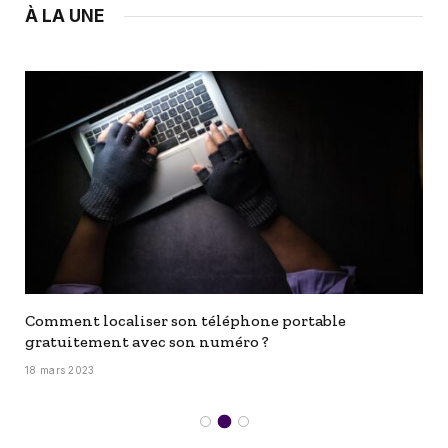
À LA UNE
Comment localiser son téléphone portable
gratuitement avec son numéro ?
18 mars 2023