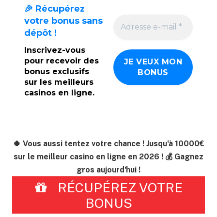
🎉 Récupérez
votre bonus sans
dépôt !
Inscrivez-vous
pour recevoir des
bonus exclusifs
sur les meilleurs
casinos en ligne.
🍀 Vous aussi tentez votre chance ! Jusqu'à 10000€
sur le meilleur casino en ligne en 2026 ! 💰 Gagnez
gros aujourd'hui !
RÉCUPÉREZ VOTRE
BONUS