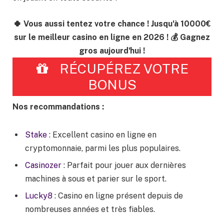
🍀 Vous aussi tentez votre chance ! Jusqu'à 10000€
sur le meilleur casino en ligne en 2026 ! 💰 Gagnez
gros aujourd'hui !
RÉCUPÉREZ VOTRE
BONUS
Nos recommandations :
Stake
: Excellent casino en ligne en
cryptomonnaie, parmi les plus populaires.
Casinozer
: Parfait pour jouer aux dernières
machines à sous et parier sur le sport.
Lucky8
: Casino en ligne présent depuis de
nombreuses années et très fiables.