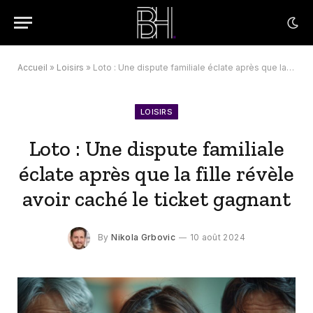
Accueil
»
Loisirs
»
Loto : Une dispute familiale éclate après que la fille révèle avoir caché le ticket gagnant
LOISIRS
Loto : Une dispute familiale
éclate après que la fille révèle
avoir caché le ticket gagnant
By
Nikola Grbovic
10 août 2024