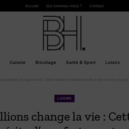
Accueil
Qui sommes-nous ?
Contact
Cuisine
Bricolage
Santé & Sport
Loisirs
uromillions change la vie : Cette famille modeste hérite d’une fortune et part
LOISIRS
lions change la vie : Cet