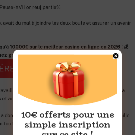
ause- XVII or reu] partie%
, avait du mal à joindre les deux bouts et assurer un avenir
qu'à 10000€ sur le meilleur casino en ligne en 2026 ! 💰
ez gros aujourd'hui !
ÉREZ VOTRE BONUS
vaillait en tant qu’infirmière, mais peinait également à
 et aux désirs croissants de leur progéniture.
10€ offerts pour une
 donc eu l’effet d’un véritable miracle pour cette famille
simple inscription
n tout autre angle.
sur ce site !