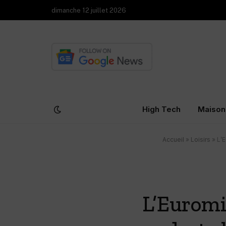
dimanche 12 juillet 2026
High Tech
Maison
Accueil
»
Loisirs
»
L’E
L’Euromil