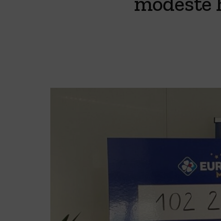
modeste h
Crêpière part