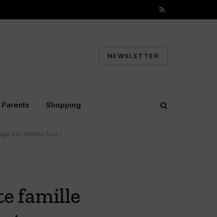
RSS
NEWSLETTER
Parents
Shopping
age ses projets fous !
te famille