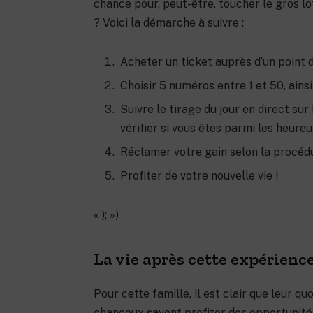
chance pour, peut-être, toucher le gros lo
? Voici la démarche à suivre :
Acheter un ticket auprès d’un point d
Choisir 5 numéros entre 1 et 50, ains
Suivre le tirage du jour en direct su
vérifier si vous êtes parmi les heureu
Réclamer votre gain selon la procédu
Profiter de votre nouvelle vie !
« ); »)
La vie après cette expérienc
Pour cette famille, il est clair que leur q
chanceux savent profiter des opportunités