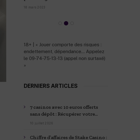
27 février 2
numéro ?
18 mars 2023
18+ | « Jouer comporte des risques :
endettement, dépendance… Appelez
le 09-74-75-13-13 (appel non surtaxé)
»
DERNIERS ARTICLES
7 casinos avec 10 euros offerts
sans dépôt : Récupérer votre
bonus
10 juillet 2026
Chiffre d’affaires de Stake Casino :