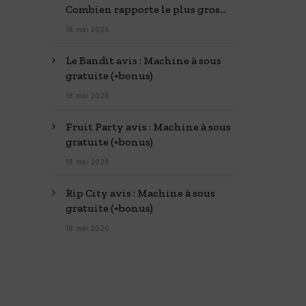
Combien rapporte le plus gros
casino du monde
18 mai 2026
Le Bandit avis : Machine à sous
gratuite (+bonus)
18 mai 2026
Fruit Party avis : Machine à sous
gratuite (+bonus)
18 mai 2026
Rip City avis : Machine à sous
gratuite (+bonus)
18 mai 2026