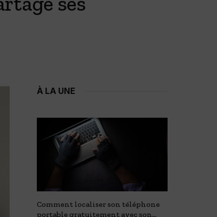
artage ses
À LA UNE
e : 15
Comment localiser son téléphone
Crêpière 
portable gratuitement avec son