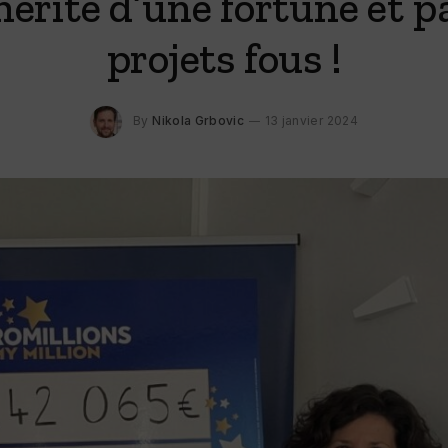
érite d’une fortune et p
projets fous !
By
Nikola Grbovic
13 janvier 2024
y : qu’est ce que c’est ?
Choisir un casino en ligne fiabl
critères indispensables