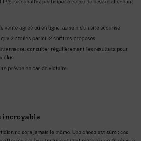
t ! Vous souhaitez participer à ce jeu de hasard alléchant
e vente agréé ou en ligne, au sein d’un site sécurisé
i que 2 étoiles parmi 12 chiffres proposés
r Internet ou consulter régulièrement les résultats pour
x élus
re prévue en cas de victoire
e incroyable
uotidien ne sera jamais le même. Une chose est sûre : ces
 offertes par leur fortune et vont mettre à profit chaque