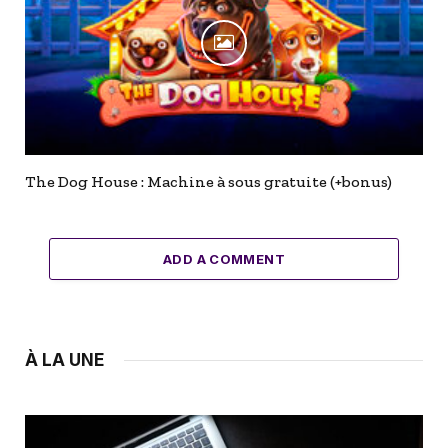
The Dog House : Machine à sous gratuite (+bonus)
ADD A COMMENT
À LA UNE