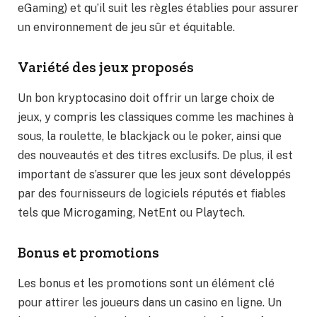
eGaming) et qu’il suit les règles établies pour assurer
un environnement de jeu sûr et équitable.
Variété des jeux proposés
Un bon kryptocasino doit offrir un large choix de
jeux, y compris les classiques comme les machines à
sous, la roulette, le blackjack ou le poker, ainsi que
des nouveautés et des titres exclusifs. De plus, il est
important de s’assurer que les jeux sont développés
par des fournisseurs de logiciels réputés et fiables
tels que Microgaming, NetEnt ou Playtech.
Bonus et promotions
Les bonus et les promotions sont un élément clé
pour attirer les joueurs dans un casino en ligne. Un