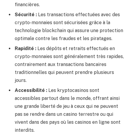
financières.
Sécurité :
Les transactions effectuées avec des
crypto-monnaies sont sécurisées grâce à la
technologie blockchain qui assure une protection
optimale contre les fraudes et les piratages.
Rapidité :
Les dépôts et retraits effectués en
crypto-monnaies sont généralement très rapides,
contrairement aux transactions bancaires
traditionnelles qui peuvent prendre plusieurs
jours.
Accessibilité :
Les kryptocasinos sont
accessibles partout dans le monde, offrant ainsi
une grande liberté de jeu à ceux qui ne peuvent
pas se rendre dans un casino terrestre ou qui
vivent dans des pays où les casinos en ligne sont
interdits.