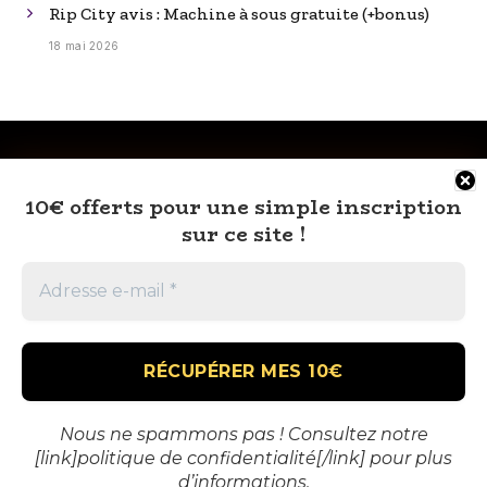
Rip City avis : Machine à sous gratuite (+bonus)
18 mai 2026
10€ offerts pour une simple inscription
sur ce site !
RSS
À PROPOS
MENTIONS LÉGALES
CONTACT
🎁 VOUS AUSSI TENTEZ DE GAGNEZ GROS
Nous ne spammons pas ! Consultez notre
[link]politique de confidentialité[/link] pour plus
AU CASINO !
d’informations.
© 2026 BH Info