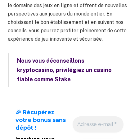
le domaine des jeux en ligne et offrent de nouvelles
perspectives aux joueurs du monde entier. En
choisissant le bon établissement et en suivant nos
conseils, vous pourrez profiter pleinement de cette
expérience de jeu innovante et sécurisée.
Nous vous déconseillons
kryptocasino, privilégiez un casino
fiable comme Stake
🎉 Récupérez
votre bonus sans
dépôt !