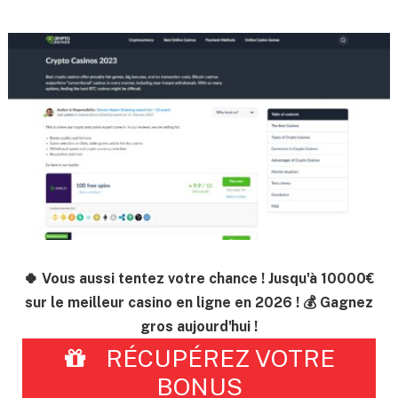
🍀 Vous aussi tentez votre chance ! Jusqu'à 10000€
sur le meilleur casino en ligne en 2026 ! 💰 Gagnez
gros aujourd'hui !
RÉCUPÉREZ VOTRE
BONUS