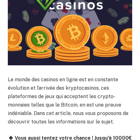
Le monde des casinos en ligne est en constante
évolution et l’arrivée des kryptocasinos, ces
plateformes de jeux qui acceptent les crypto-
monnaies telles que le Bitcoin, en est une preuve
indéniable. Dans cet article, nous vous proposons de
découvrir toutes les informations sur le sujet.
🍀 Vous aussi tentez votre chance ! Jusqu'à 10000€