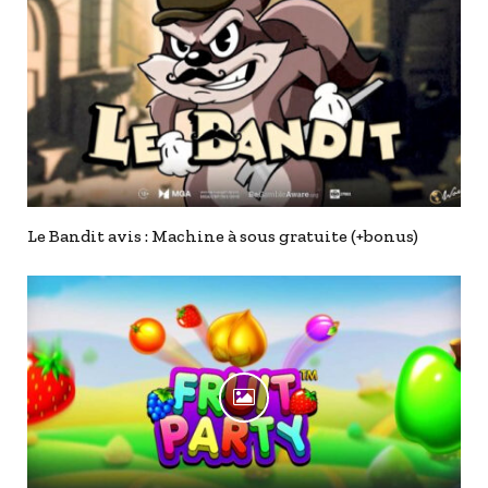
Le Bandit avis : Machine à sous gratuite (+bonus)