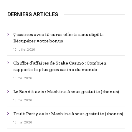
DERNIERS ARTICLES
7 casinos avec 10 euros offerts sans dépôt :
Récupérer votre bonus
10 juillet 2026
Chiffre d’affaires de Stake Casino : Combien
rapporte le plus gros casino du monde
18 mai 2026
Le Bandit avis : Machine à sous gratuite (+bonus)
18 mai 2026
Fruit Party avis : Machine à sous gratuite (+bonus)
18 mai 2026