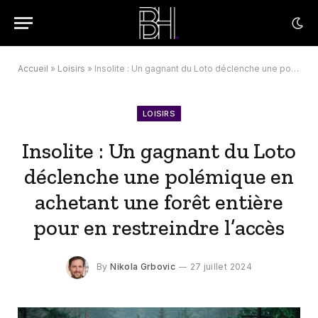
Accueil
»
Loisirs
»
Insolite : Un gagnant du Loto déclenche une polémique en achetant une forêt entière pour en restreindre l’accès
LOISIRS
Insolite : Un gagnant du Loto
déclenche une polémique en
achetant une forêt entière
pour en restreindre l’accès
By
Nikola Grbovic
27 juillet 2024