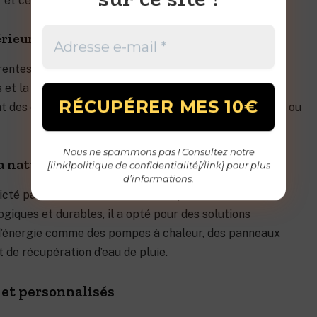
 et ce beau projet.
érieur luxueux
férentes essences de bois rares et précieux ont été
s et la création de meubles sur-mesure. On retrouve
t des contrées lointaines pour sublimer certains murs ou
Nous ne spammons pas ! Consultez notre
a nature et de l’environnement
[link]politique de confidentialité[/link] pour plus
d’informations.
icté par la volonté de l’homme de préserver
giques et durables, il a opté pour des solutions
d’énergie comme des pompes à chaleur, des panneaux
de récupération d’eau de pluie.
 et personnalisés