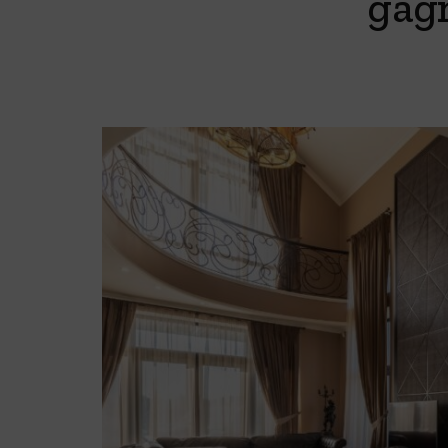
gagn
Crêpière part
27 février 2023