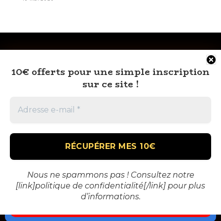
10€ offerts pour une simple inscription
sur ce site !
RSS
À PROPOS
MENTIONS LÉGALES
CONTACT
🎁 VOUS AUSSI TENTEZ DE GAGNEZ GROS
Nous ne spammons pas ! Consultez notre
[link]politique de confidentialité[/link] pour plus
AU CASINO !
d’informations.
© 2026 BH Info
10,000€ OFFERTS