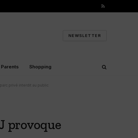
RSS
NEWSLETTER
Parents
Shopping
rc privé interdit au public
DJ provoque