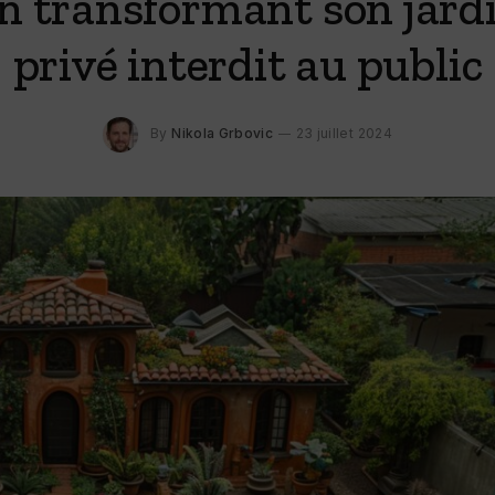
en transformant son jard
privé interdit au public
By
Nikola Grbovic
23 juillet 2024
y : qu’est ce que c’est ?
Choisir un casino en ligne fiabl
critères indispensables