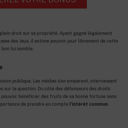
 plein droit sur sa propriété. Ayant gagné légalement
ise des Jeux, il estime pouvoir jouir librement de cette
bon lui semble.
e
pinion publique. Les médias s’en emparent, interviewant
es sur la question. Du côté des défenseurs des droits
 pouvoir bénéficier des fruits de sa bonne fortune sans
’importance de prendre en compte
l’intérêt commun
.