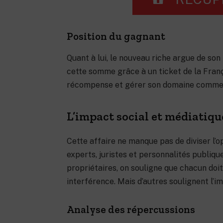
Position du gagnant
Quant à lui, le nouveau riche argue de son
cette somme grâce à un ticket de la França
récompense et gérer son domaine comme 
L’impact social et médiatiqu
Cette affaire ne manque pas de diviser l’o
experts, juristes et personnalités publiqu
propriétaires, on souligne que chacun doit
interférence. Mais d’autres soulignent l
Analyse des répercussions