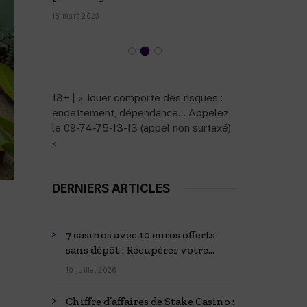
27 février 2
numéro ?
18 mars 2023
18+ | « Jouer comporte des risques :
endettement, dépendance… Appelez
le 09-74-75-13-13 (appel non surtaxé)
»
DERNIERS ARTICLES
7 casinos avec 10 euros offerts
sans dépôt : Récupérer votre
bonus
10 juillet 2026
Chiffre d’affaires de Stake Casino :