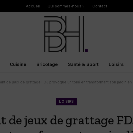
Accueil
Qui sommes-nous ?
Contact
Cuisine
Bricolage
Santé & Sport
Loisirs
nt de jeux de grattage FDJ provoque un tollé en transformant son jardin en pa
LOISIRS
 de jeux de grattage F