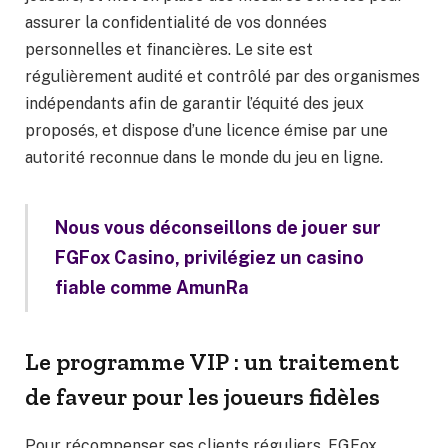
assurer la confidentialité de vos données
personnelles et financières. Le site est
régulièrement audité et contrôlé par des organismes
indépendants afin de garantir l’équité des jeux
proposés, et dispose d’une licence émise par une
autorité reconnue dans le monde du jeu en ligne.
Nous vous déconseillons de jouer sur
FGFox Casino, privilégiez un casino
fiable comme AmunRa
Le programme VIP : un traitement
de faveur pour les joueurs fidèles
Pour récompenser ses clients réguliers, FGFox