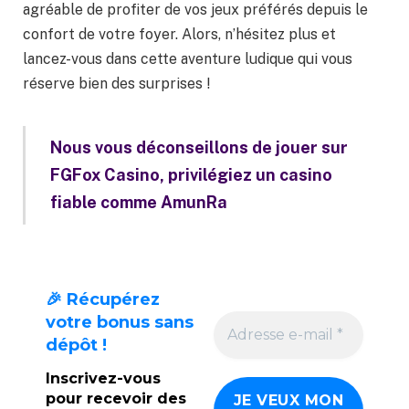
agréable de profiter de vos jeux préférés depuis le
confort de votre foyer. Alors, n’hésitez plus et
lancez-vous dans cette aventure ludique qui vous
réserve bien des surprises !
Nous vous déconseillons de jouer sur
FGFox Casino, privilégiez un casino
fiable comme AmunRa
🎉 Récupérez
votre bonus sans
dépôt !
Inscrivez-vous
pour recevoir des