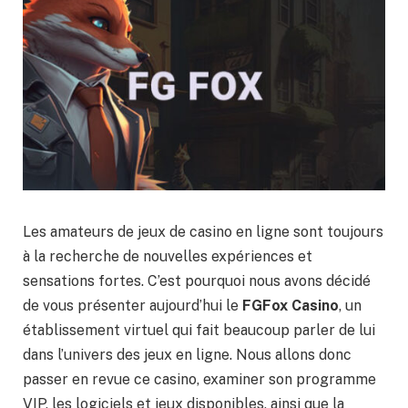
Les amateurs de jeux de casino en ligne sont toujours
à la recherche de nouvelles expériences et
sensations fortes. C’est pourquoi nous avons décidé
de vous présenter aujourd’hui le
FGFox Casino
, un
établissement virtuel qui fait beaucoup parler de lui
dans l’univers des jeux en ligne. Nous allons donc
passer en revue ce casino, examiner son programme
VIP, les logiciels et jeux disponibles, ainsi que la