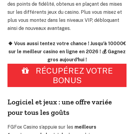
des points de fidélité, obtenus en plaçant des mises
sur les différents jeux du casino. Plus vous misez et
plus vous montez dans les niveaux VIP, débloquant
ainsi de nouveaux avantages.
🍀 Vous aussi tentez votre chance ! Jusqu'à 10000€
sur le meilleur casino en ligne en 2026 ! 💰 Gagnez
gros aujourd'hui !
RÉCUPÉREZ VOTRE
BONUS
Logiciel et jeux : une offre variée
pour tous les goûts
FGFox Casino s’appuie sur les
meilleurs