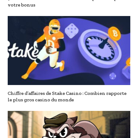
votre bonus
Chiffre d’affaires de Stake Casino : Combien rapporte
le plus gros casino du monde