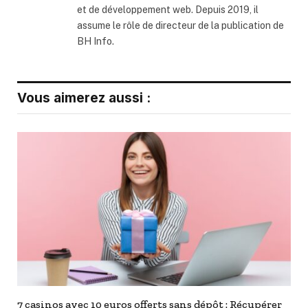
et de développement web. Depuis 2019, il
assume le rôle de directeur de la publication de
BH Info.
Vous aimerez aussi :
7 casinos avec 10 euros offerts sans dépôt : Récupérer