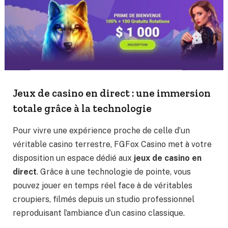
Jeux de casino en direct : une immersion
totale grâce à la technologie
Pour vivre une expérience proche de celle d’un
véritable casino terrestre, FGFox Casino met à votre
disposition un espace dédié aux
jeux de casino en
direct
. Grâce à une technologie de pointe, vous
pouvez jouer en temps réel face à de véritables
croupiers, filmés depuis un studio professionnel
reproduisant l’ambiance d’un casino classique.