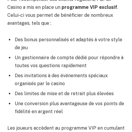
Casino a mis en place un
programme VIP exclusif
.
Celui-ci vous permet de bénéficier de nombreux
avantages, tels que :
Des bonus personnalisés et adaptés à votre style
de jeu
Un gestionnaire de compte dédié pour répondre à
toutes vos questions rapidement
Des invitations à des événements spéciaux
organisés par le casino
Des limites de mise et de retrait plus élevées
Une conversion plus avantageuse de vos points de
fidélité en argent réel
Les joueurs accèdent au programme VIP en cumulant