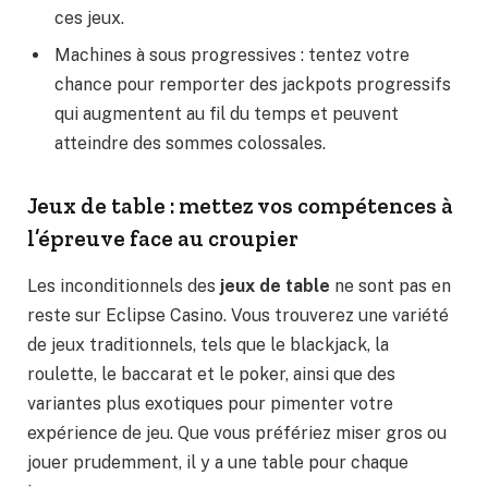
ces jeux.
Machines à sous progressives : tentez votre
chance pour remporter des jackpots progressifs
qui augmentent au fil du temps et peuvent
atteindre des sommes colossales.
Jeux de table : mettez vos compétences à
l’épreuve face au croupier
Les inconditionnels des
jeux de table
ne sont pas en
reste sur Eclipse Casino. Vous trouverez une variété
de jeux traditionnels, tels que le blackjack, la
roulette, le baccarat et le poker, ainsi que des
variantes plus exotiques pour pimenter votre
expérience de jeu. Que vous préfériez miser gros ou
jouer prudemment, il y a une table pour chaque