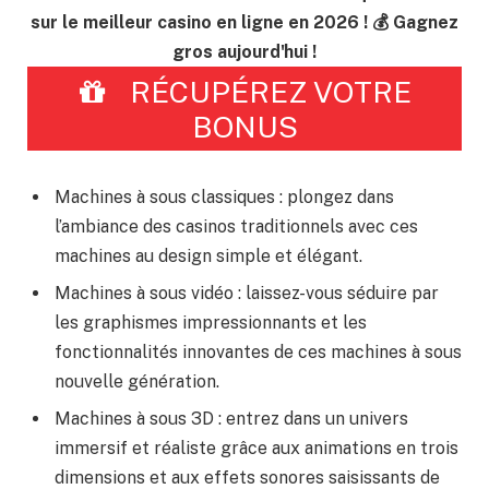
sur le meilleur casino en ligne en 2026 ! 💰 Gagnez
gros aujourd'hui !
RÉCUPÉREZ VOTRE
BONUS
Machines à sous classiques : plongez dans
l’ambiance des casinos traditionnels avec ces
machines au design simple et élégant.
Machines à sous vidéo : laissez-vous séduire par
les graphismes impressionnants et les
fonctionnalités innovantes de ces machines à sous
nouvelle génération.
Machines à sous 3D : entrez dans un univers
immersif et réaliste grâce aux animations en trois
dimensions et aux effets sonores saisissants de