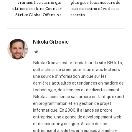
vraiment ce casino qui
plus gros fournisseurs de
utilise des skins Counter
jeux de casino dévoile ses
Strike Global Offensive
secrets
Nikola Grbovic
Website
Nikola Grbovic est le fondateur du site BH Info,
qu'il a choisi de créer pour fournir aux lecteurs
une source d'information unique sur les
dernières actualités et tendances en matière de
technologie, de sciences et de divertissement.
Nikola a commencé sa carrière en tant qu'expert
en programmation et en gestion de projet
informatique. En 2006, il a lancé sa propre
entreprise, une agence de développement web
et de marketing en ligne. À l'aide de son
entreprise, il a aidé les entreprises à améliorer