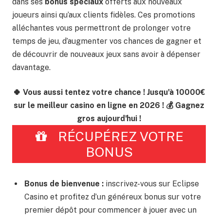
dans ses
bonus spéciaux
offerts aux nouveaux
joueurs ainsi qu’aux clients fidèles. Ces promotions
alléchantes vous permettront de prolonger votre
temps de jeu, d’augmenter vos chances de gagner et
de découvrir de nouveaux jeux sans avoir à dépenser
davantage.
🍀 Vous aussi tentez votre chance ! Jusqu'à 10000€
sur le meilleur casino en ligne en 2026 ! 💰 Gagnez
gros aujourd'hui !
RÉCUPÉREZ VOTRE
BONUS
Bonus de bienvenue :
inscrivez-vous sur Eclipse
Casino et profitez d’un généreux bonus sur votre
premier dépôt pour commencer à jouer avec un