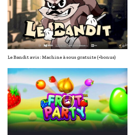
Le Bandit avis : Machine à sous gratuite (+bonus)