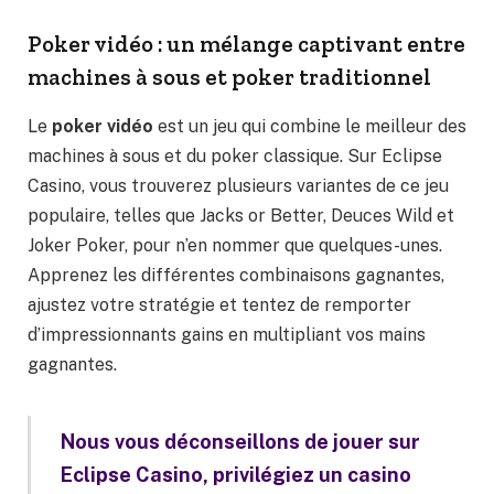
Poker vidéo : un mélange captivant entre
machines à sous et poker traditionnel
Le
poker vidéo
est un jeu qui combine le meilleur des
machines à sous et du poker classique. Sur Eclipse
Casino, vous trouverez plusieurs variantes de ce jeu
populaire, telles que Jacks or Better, Deuces Wild et
Joker Poker, pour n’en nommer que quelques-unes.
Apprenez les différentes combinaisons gagnantes,
ajustez votre stratégie et tentez de remporter
d’impressionnants gains en multipliant vos mains
gagnantes.
Nous vous déconseillons de jouer sur
Eclipse Casino, privilégiez un casino