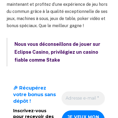
maintenant et profitez d’une expérience de jeu hors
du commun grâce à la qualité exceptionnelle de ses
jeux, machines à sous, jeux de table, poker vidéo et
bonus spéciaux. Que le meilleur gagne !
Nous vous déconseillons de jouer sur
Eclipse Casino, privilégiez un casino
fiable comme Stake
🎉 Récupérez
votre bonus sans
dépôt !
Inscrivez-vous
pour recevoir des