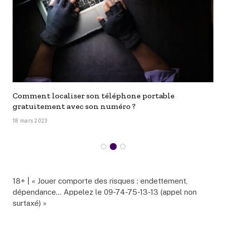
Comment localiser son téléphone portable
gratuitement avec son numéro ?
18 mars 2023
18+ | « Jouer comporte des risques : endettement,
dépendance… Appelez le 09-74-75-13-13 (appel non
surtaxé) »