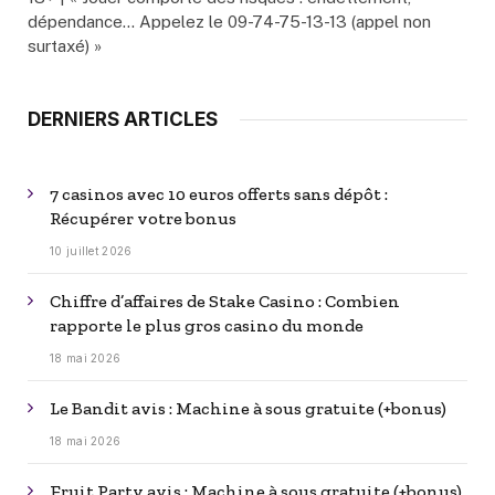
dépendance… Appelez le 09-74-75-13-13 (appel non
surtaxé) »
DERNIERS ARTICLES
7 casinos avec 10 euros offerts sans dépôt :
Récupérer votre bonus
10 juillet 2026
Chiffre d’affaires de Stake Casino : Combien
rapporte le plus gros casino du monde
18 mai 2026
Le Bandit avis : Machine à sous gratuite (+bonus)
18 mai 2026
Fruit Party avis : Machine à sous gratuite (+bonus)