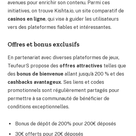
avenues pour enrichir son contenu. Parmi ces
initiatives, on trouve Kishta.io, un site comparatif de
casinos en ligne
, qui vise à guider les utilisateurs
vers des plateformes fiables et intéressantes.
Offres et bonus exclusifs
En partenariat avec diverses plateformes de jeux,
TeufeurS propose des
offres attractives
telles que
des
bonus de bienvenue
allant jusqu’à 200 % et des
cashbacks avantageux
. Ses liens et codes
promotionnels sont régulièrement partagés pour
permettre à sa communauté de bénéficier de
conditions exceptionnelles.
Bonus de dépôt de 200% pour 200€ déposés
30€ offerts pour 20€ déposés