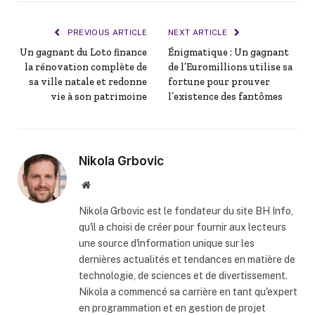
PREVIOUS ARTICLE
NEXT ARTICLE
Un gagnant du Loto finance
Énigmatique : Un gagnant
la rénovation complète de
de l’Euromillions utilise sa
sa ville natale et redonne
fortune pour prouver
vie à son patrimoine
l’existence des fantômes
Nikola Grbovic
Website
Nikola Grbovic est le fondateur du site BH Info,
qu'il a choisi de créer pour fournir aux lecteurs
une source d'information unique sur les
dernières actualités et tendances en matière de
technologie, de sciences et de divertissement.
Nikola a commencé sa carrière en tant qu'expert
en programmation et en gestion de projet