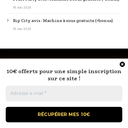
18 mai 2026
Rip City avis : Machine à sous gratuite (+bonus)
18 mai 2026
10€ offerts pour une simple inscription
sur ce site !
RSS