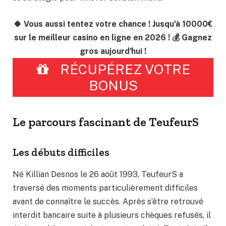
🍀 Vous aussi tentez votre chance ! Jusqu'à 10000€
sur le meilleur casino en ligne en 2026 ! 💰 Gagnez
gros aujourd'hui !
RÉCUPÉREZ VOTRE
BONUS
Le parcours fascinant de TeufeurS
Les débuts difficiles
Né Killian Desnos le 26 août 1993, TeufeurS a
traversé des moments particulièrement difficiles
avant de connaître le succès. Après s’être retrouvé
interdit bancaire suite à plusieurs chèques refusés, il