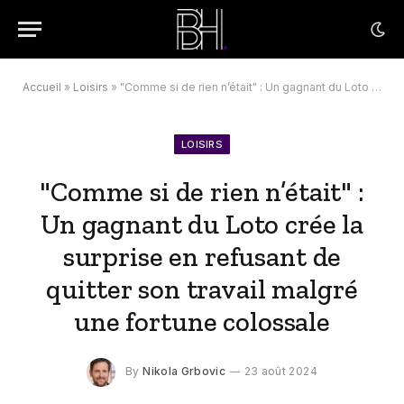
Accueil
»
Loisirs
»
"Comme si de rien n’était" : Un gagnant du Loto crée la surprise en refusant de quitter son travail malgré une fortune colossale
LOISIRS
"Comme si de rien n’était" :
Un gagnant du Loto crée la
surprise en refusant de
quitter son travail malgré
une fortune colossale
By
Nikola Grbovic
23 août 2024