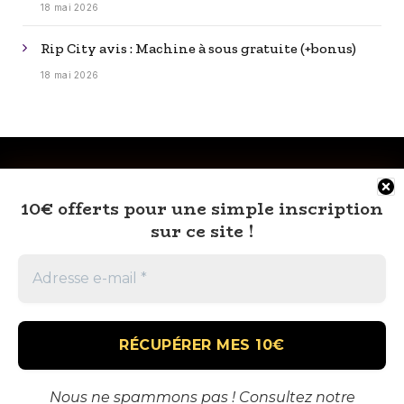
18 mai 2026
Rip City avis : Machine à sous gratuite (+bonus)
18 mai 2026
10€ offerts pour une simple inscription
sur ce site !
RSS
À PROPOS
MENTIONS LÉGALES
CONTACT
🎁 VOUS AUSSI TENTEZ DE GAGNEZ GROS
Nous ne spammons pas ! Consultez notre