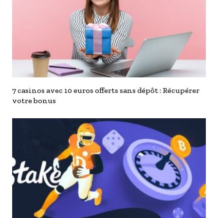
7 casinos avec 10 euros offerts sans dépôt : Récupérer
votre bonus