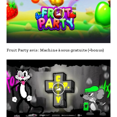
Fruit Party avis : Machine à sous gratuite (+bonus)