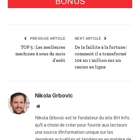
BONUS
PREVIOUS ARTICLE
NEXT ARTICLE
TOP 5 : Les meilleures
De la faillite à la fortune :
machines à sous du mois
comment il a transformé
d’août
10€ en 1 million sur un
casino en ligne
Nikola Grbovic
Website
Nikola Grbovic est le fondateur du site BH Info,
qu'il a choisi de créer pour fournir aux lecteurs
une source d'information unique sur les
dernières actualités et tendances en matière de