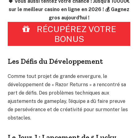
🍀 Vous aussi tentez votre chance ! Jusqu'à 10000€
sur le meilleur casino en ligne en 2026 ! 💰 Gagnez
gros aujourd'hui !
RÉCUPÉREZ VOTRE
BONUS
Les Défis du Développement
Comme tout projet de grande envergure, le
développement de « Razor Returns » a rencontré sa
part de défis. Des problèmes techniques aux
ajustements de gameplay, l’équipe a dû faire preuve
de persévérance et de créativité pour surmonter les
obstacles.
Le Jour J : Lancement de « Lucky