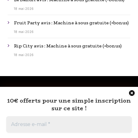
18 mai 2026
Fruit Party avis : Machine à sous gratuite (+bonus)
18 mai 2026
Rip City avis : Machine à sous gratuite (+bonus)
18 mai 2026
10€ offerts pour une simple inscription
sur ce site !