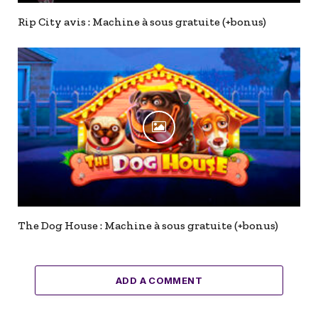
Rip City avis : Machine à sous gratuite (+bonus)
The Dog House : Machine à sous gratuite (+bonus)
ADD A COMMENT