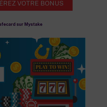
ÉREZ VOTRE BONUS
afecard sur Mystake