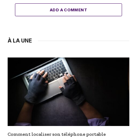
ADD A COMMENT
À LA UNE
Comment localiser son téléphone portable