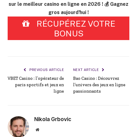
sur le meilleur casino en ligne en 2026 ! 💰 Gagnez
gros aujourd'hui !
RÉCUPÉREZ VOTRE
BONUS
PREVIOUS ARTICLE
NEXT ARTICLE
VBET Casino : l’opérateur de
Bao Casino : Découvrez
paris sportifs et jeux en
l’univers des jeux en ligne
ligne
passionnants
Nikola Grbovic
Website