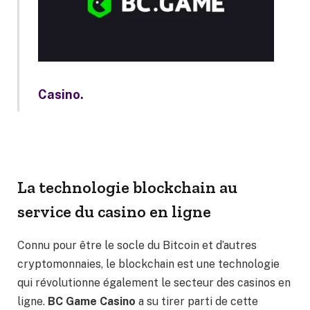
Casino.
La technologie blockchain au
service du casino en ligne
Connu pour être le socle du Bitcoin et d’autres
cryptomonnaies, le blockchain est une technologie
qui révolutionne également le secteur des casinos en
ligne.
BC Game Casino
a su tirer parti de cette