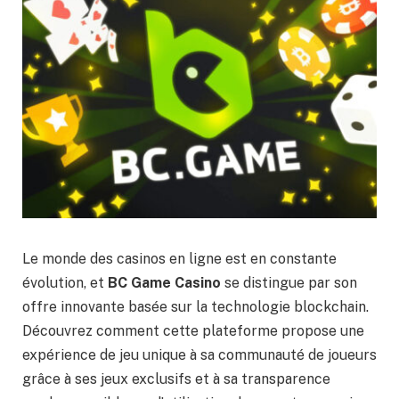
Le monde des casinos en ligne est en constante
évolution, et
BC Game Casino
se distingue par son
offre innovante basée sur la technologie blockchain.
Découvrez comment cette plateforme propose une
expérience de jeu unique à sa communauté de joueurs
grâce à ses jeux exclusifs et à sa transparence