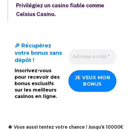
Privilégiez un casino fiable comme
Celsius Casino.
🎉 Récupérez
votre bonus sans
dépôt !
Inscrivez-vous
pour recevoir des
bonus exclusifs
sur les meilleurs
casinos en ligne.
🍀 Vous aussi tentez votre chance ! Jusqu'à 10000€