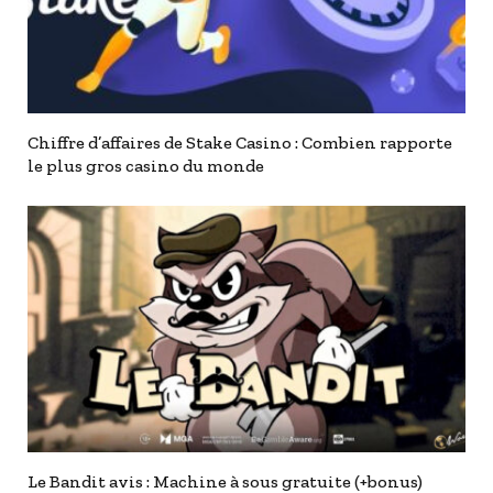
Chiffre d’affaires de Stake Casino : Combien rapporte
le plus gros casino du monde
Le Bandit avis : Machine à sous gratuite (+bonus)