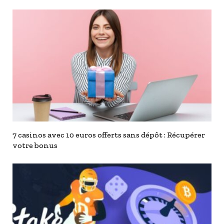
7 casinos avec 10 euros offerts sans dépôt : Récupérer
votre bonus