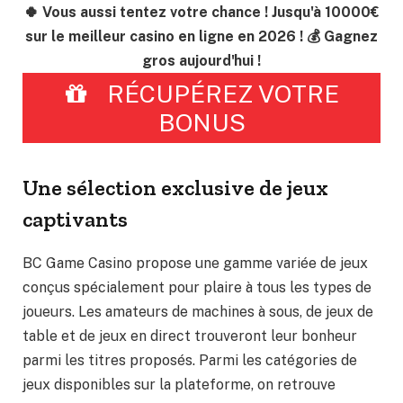
🍀 Vous aussi tentez votre chance ! Jusqu'à 10000€
sur le meilleur casino en ligne en 2026 ! 💰 Gagnez
gros aujourd'hui !
RÉCUPÉREZ VOTRE
BONUS
Une sélection exclusive de jeux
captivants
BC Game Casino propose une gamme variée de jeux
conçus spécialement pour plaire à tous les types de
joueurs. Les amateurs de machines à sous, de jeux de
table et de jeux en direct trouveront leur bonheur
parmi les titres proposés. Parmi les catégories de
jeux disponibles sur la plateforme, on retrouve