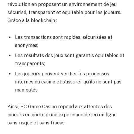
révolution en proposant un environnement de jeu
sécurisé, transparent et équitable pour les joueurs.
Grâce à la blockchain :
Les transactions sont rapides, sécurisées et
anonymes;
Les résultats des jeux sont garantis équitables et
transparents;
Les joueurs peuvent vérifier les processus
internes du casino et s’assurer qu’ils ne sont pas
manipulés.
Ainsi, BC Game Casino répond aux attentes des
joueurs en quête d’une expérience de jeu en ligne
sans risque et sans tracas.