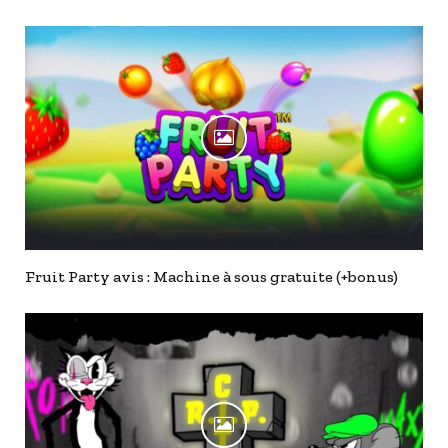
Fruit Party avis : Machine à sous gratuite (+bonus)