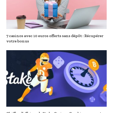
7 casinos avec 10 euros offerts sans dépôt : Récupérer
votre bonus