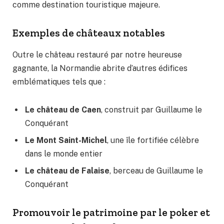
comme destination touristique majeure.
Exemples de châteaux notables
Outre le château restauré par notre heureuse
gagnante, la Normandie abrite d’autres édifices
emblématiques tels que :
Le château de Caen
, construit par Guillaume le
Conquérant
Le Mont Saint-Michel
, une île fortifiée célèbre
dans le monde entier
Le château de Falaise
, berceau de Guillaume le
Conquérant
Promouvoir le patrimoine par le poker et