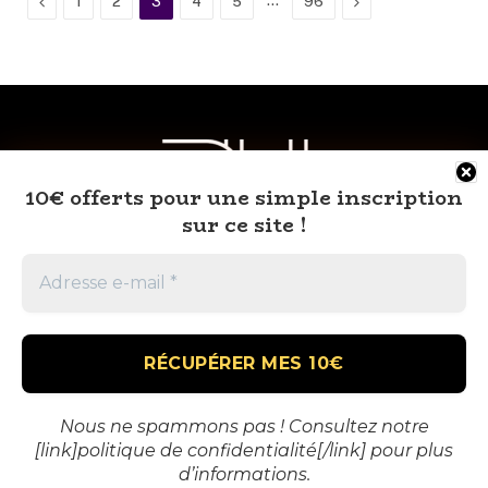
Previous
…
Next
1
2
3
4
5
96
10€ offerts pour une simple inscription
sur ce site !
RSS
À PROPOS
MENTIONS LÉGALES
CONTACT
🎁 VOUS AUSSI TENTEZ DE GAGNEZ GROS
Nous ne spammons pas ! Consultez notre
AU CASINO !
[link]politique de confidentialité[/link] pour plus
© 2026 BH Info
10,000€ OFFERTS
d’informations.