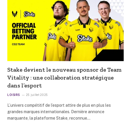
Stake devient le nouveau sponsor de Team
Vitality : une collaboration stratégique
dans l’esport
LOISIRS
25 juillet 2025
L’univers compétitif de l’esport attire de plus en plus les
grandes marques internationales. Dernière annonce
marquante, la plateforme Stake, reconnue…