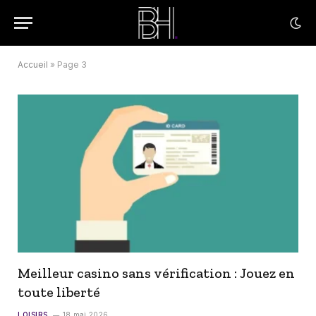
Accueil
»
Page 3
Meilleur casino sans vérification : Jouez en
toute liberté
LOISIRS
18 mai 2026