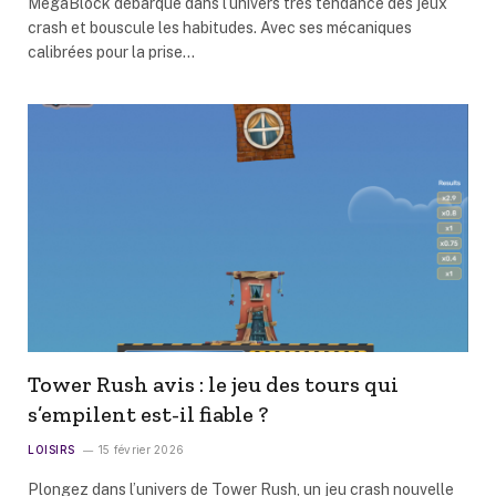
MegaBlock débarque dans l’univers très tendance des jeux
crash et bouscule les habitudes. Avec ses mécaniques
calibrées pour la prise…
Tower Rush avis : le jeu des tours qui
s’empilent est-il fiable ?
LOISIRS
15 février 2026
Plongez dans l’univers de Tower Rush, un jeu crash nouvelle