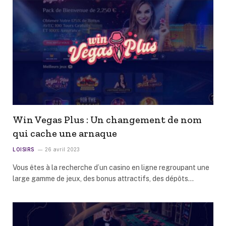
Win Vegas Plus : Un changement de nom
qui cache une arnaque
LOISIRS
26 avril 2023
Vous êtes à la recherche d’un casino en ligne regroupant une
large gamme de jeux, des bonus attractifs, des dépôts…