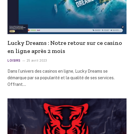
Lucky Dreams : Notre retour sur ce casino
en ligne après 2 mois
LOISIRS
25 avril 2023
Dans l’univers des casinos en ligne, Lucky Dreams se
démarque par sa popularité et la qualité de ses services.
Offrant…