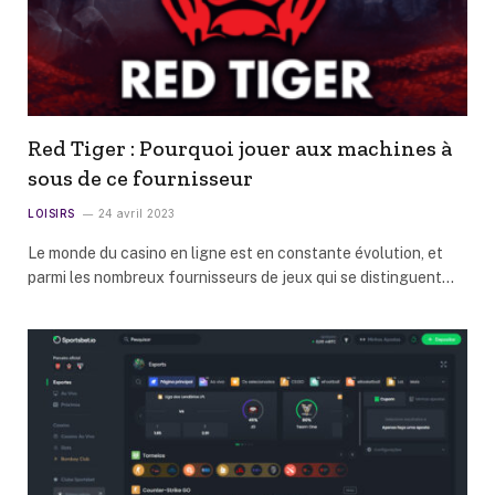
Red Tiger : Pourquoi jouer aux machines à
sous de ce fournisseur
LOISIRS
24 avril 2023
Le monde du casino en ligne est en constante évolution, et
parmi les nombreux fournisseurs de jeux qui se distinguent…