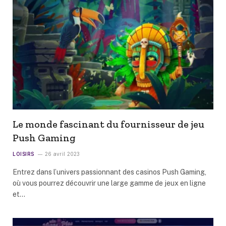
Le monde fascinant du fournisseur de jeu
Push Gaming
LOISIRS
26 avril 2023
Entrez dans l’univers passionnant des casinos Push Gaming,
où vous pourrez découvrir une large gamme de jeux en ligne
et…