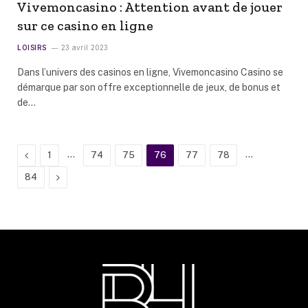
Vivemoncasino : Attention avant de jouer
sur ce casino en ligne
LOISIRS
23 avril 2023
Dans l’univers des casinos en ligne, Vivemoncasino Casino se
démarque par son offre exceptionnelle de jeux, de bonus et
de…
Previous
…
…
1
74
75
76
77
78
Next
84