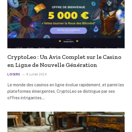
CryptoLeo : Un Avis Complet sur le Casino
en Ligne de Nouvelle Génération
LOISIRS
8 juillet 2024
Le monde des casinos en ligne évolue rapidement, et parmi les
plateformes émergentes, CryptoLeo se distingue par ses
offres intrigantes…