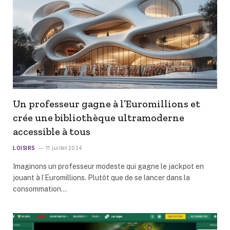
Un professeur gagne à l’Euromillions et
crée une bibliothèque ultramoderne
accessible à tous
LOISIRS
11 juillet 2024
Imaginons un professeur modeste qui gagne le jackpot en
jouant à l’Euromillions. Plutôt que de se lancer dans la
consommation…