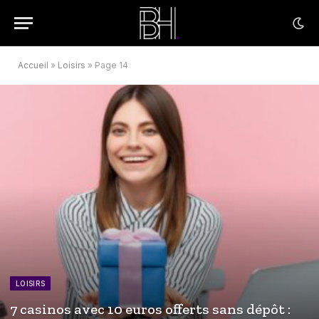
Accueil
»
Loisirs
»
Page 14
LOISIRS
7 casinos avec 10 euros offerts sans dépôt :