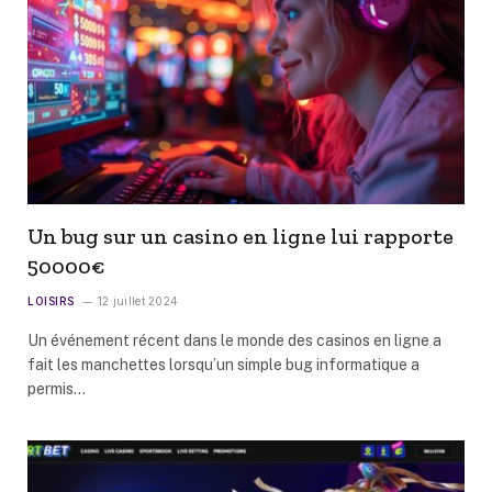
Un bug sur un casino en ligne lui rapporte
50000€
LOISIRS
12 juillet 2024
Un événement récent dans le monde des casinos en ligne a
fait les manchettes lorsqu’un simple bug informatique a
permis…