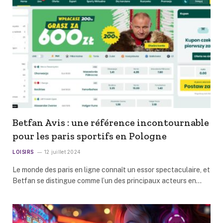
Betfan Avis : une référence incontournable
pour les paris sportifs en Pologne
LOISIRS
12 juillet 2024
Le monde des paris en ligne connaît un essor spectaculaire, et
Betfan se distingue comme l’un des principaux acteurs en…