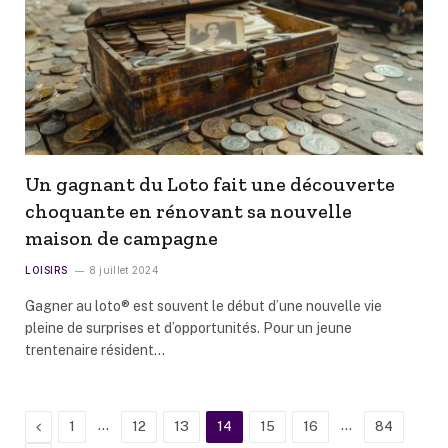
Un gagnant du Loto fait une découverte
choquante en rénovant sa nouvelle
maison de campagne
LOISIRS
8 juillet 2024
Gagner au loto® est souvent le début d’une nouvelle vie
pleine de surprises et d’opportunités. Pour un jeune
trentenaire résident…
Previous
…
…
1
12
13
14
15
16
84