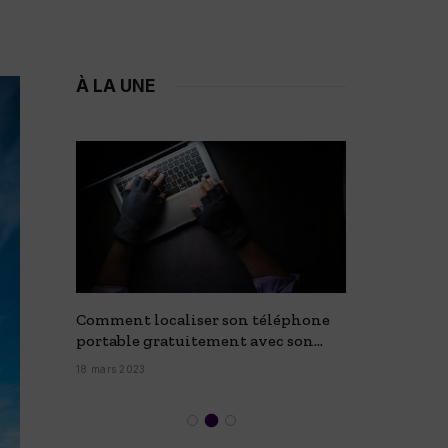
À LA UNE
e : 15
Comment localiser son téléphone
Crêpière 
portable gratuitement avec son
27 février 2
numéro ?
18 mars 2023