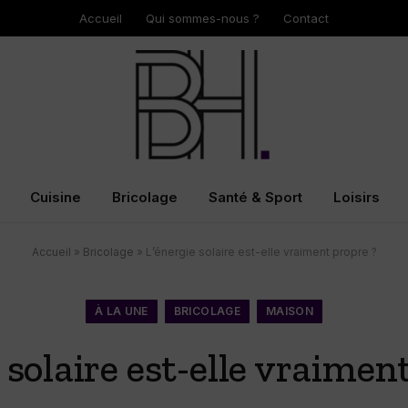
Accueil
Qui sommes-nous ?
Contact
Cuisine
Bricolage
Santé & Sport
Loisirs
Accueil
»
Bricolage
»
L’énergie solaire est-elle vraiment propre ?
À LA UNE
BRICOLAGE
MAISON
 solaire est-elle vraimen