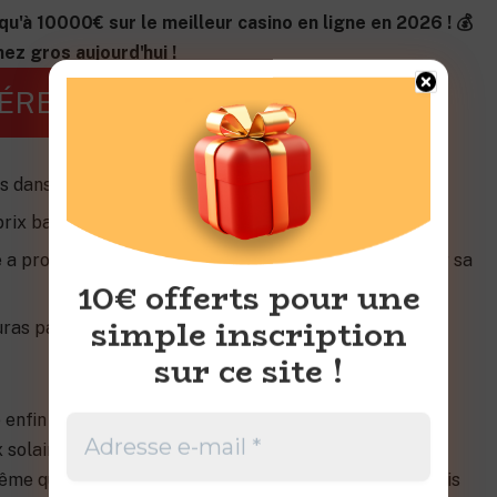
qu'à 10000€ sur le meilleur casino en ligne en 2026 ! 💰
ez gros aujourd'hui !
ÉREZ VOTRE BONUS
s dans des usines alimentées à l’électricité charbon
prix bas reste intéressant
e a produit autant d’énergie que celle consommée pour sa
10€ offerts pour une
simple inscription
uras pas produit plus d’électricité que ce qu’il aura
sur ce site !
 enfin une réponse claire et simple à cette question
x solaires ont beaucoup évolué depuis ainsi, l’institut
me quantité d’énergie que ce qu’ils ont coûté en 6 mois