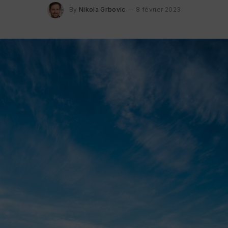
By
Nikola Grbovic
8 février 2023
y : qu’est ce que c’est ?
Choisir un casino en ligne fiabl
critères indispensables
7 décembre 2023