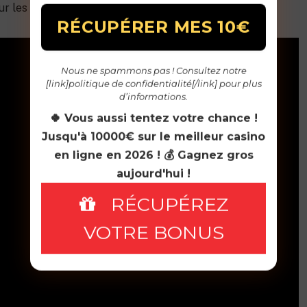
ur les moins performants.
Nous ne spammons pas ! Consultez notre
[link]politique de confidentialité[/link] pour plus
d’informations.
🍀 Vous aussi tentez votre chance !
Jusqu'à 10000€ sur le meilleur casino
en ligne en 2026 ! 💰 Gagnez gros
aujourd'hui !
RÉCUPÉREZ
VOTRE BONUS