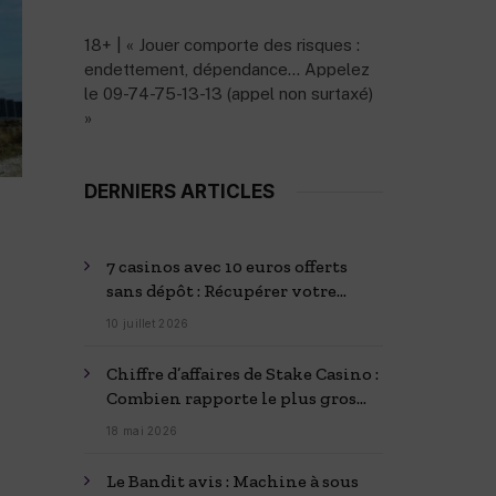
18+ | « Jouer comporte des risques :
endettement, dépendance… Appelez
le 09-74-75-13-13 (appel non surtaxé)
»
DERNIERS ARTICLES
7 casinos avec 10 euros offerts
sans dépôt : Récupérer votre
bonus
10 juillet 2026
Chiffre d’affaires de Stake Casino :
Combien rapporte le plus gros
casino du monde
18 mai 2026
Le Bandit avis : Machine à sous