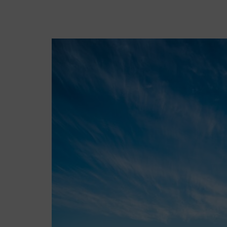
Crêpière part
27 février 2023